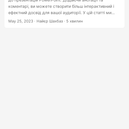
n
коментарі, ви можете створити більш інтерактивний і
ефектний досвід для вашої аудиторії. У цій статті ми
розглянемо різні методи, які підтримує потужний
May 25, 2023
· Найєр Шахбаз · 5 хвилин
Aspose.Slides Cloud SDK для .NET API, який допоможе
вам легко додавати коментарі до ваших презентацій
PowerPoint.