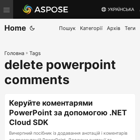
УКРАЇНСЬКА
T
o
Home
g
Пошук
Категорії
Архів
Теги
g
l
Головна
»
Tags
e
delete powerpoint
n
a
comments
v
i
g
Керуйте коментарями
a
PowerPoint за допомогою .NET
t
Cloud SDK
i
o
Вичерпний посібник із додавання анотацій і коментарів
до презентацій PowerPoint. Додаючи анотації та