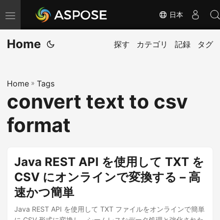
日本
ナ
ビ
Home
ゲ
探す
カテゴリ
記録
タグ
ー
シ
Home
»
Tags
ョ
convert text to csv
ン
の
format
切
り
替
Java REST API を使用して TXT を
え
CSV にオンラインで変換する – 高
速かつ簡単
Java REST API を使用して TXT ファイルをオンラインで簡単
に CSV 形式に変換し、シームレスなデータ処理と強化された