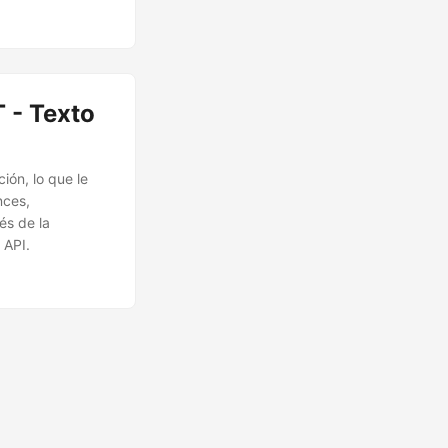
 - Texto
ión, lo que le
nces,
és de la
 API.