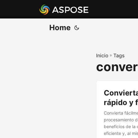
Home
Inicio
»
Tags
conver
Convierta
rápido y f
Convierta fácilm
procesamiento de
beneficios de l
eficiente y, al m