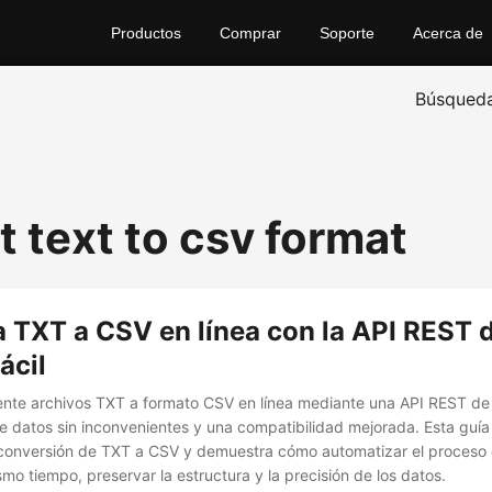
Productos
Comprar
Soporte
Acerca de
Búsqued
t text to csv format
 TXT a CSV en línea con la API REST 
ácil
ente archivos TXT a formato CSV en línea mediante una API REST de
 datos sin inconvenientes y una compatibilidad mejorada. Esta guía 
a conversión de TXT a CSV y demuestra cómo automatizar el proceso
ismo tiempo, preservar la estructura y la precisión de los datos.