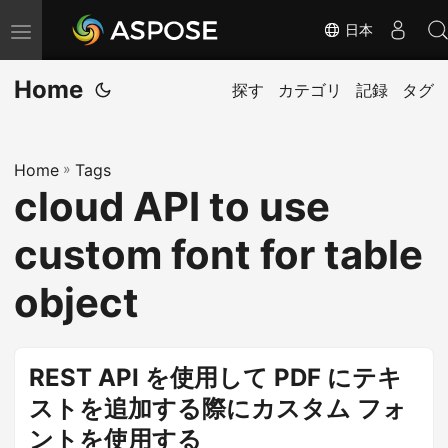
日本
ナ
ビ
Home
ゲ
探す
カテゴリ
記録
タグ
ー
シ
Home
»
Tags
ョ
cloud API to use
ン
の
custom font for table
切
り
object
替
え
REST API を使用して PDF にテキ
ストを追加する際にカスタム フォ
ントを使用する