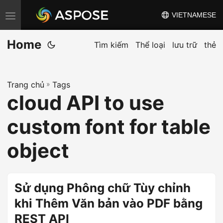
VIETNAMESE
C
h
Home
u
Tìm kiếm
Thể loại
lưu trữ
thẻ
y
ể
Trang chủ
»
Tags
n
cloud API to use
đ
ổ
custom font for table
i
đ
object
i
ề
u
Sử dụng Phông chữ Tùy chỉnh
h
khi Thêm Văn bản vào PDF bằng
ư
REST API