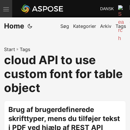
DANSK
S
k
Home
i
Søg
Kategorier
Arkiv
Tags
f
t
Start
»
Tags
n
cloud API to use
a
v
custom font for table
i
g
object
a
t
i
Brug af brugerdefinerede
o
skrifttyper, mens du tilføjer tekst
n
i PDF ved hjælp af REST API