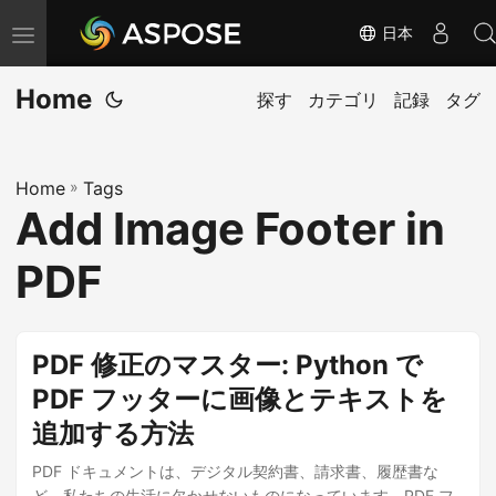
日本
ナ
ビ
Home
ゲ
探す
カテゴリ
記録
タグ
ー
シ
Home
»
Tags
ョ
Add Image Footer in
ン
の
PDF
切
り
替
PDF 修正のマスター: Python で
え
PDF フッターに画像とテキストを
追加する方法
PDF ドキュメントは、デジタル契約書、請求書、履歴書な
ど、私たちの生活に欠かせないものになっています。PDF フ