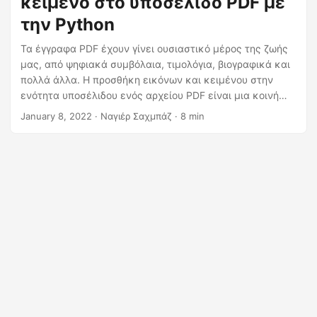
κείμενο στο υποσέλιδο PDF με
η
την Python
ς
Τα έγγραφα PDF έχουν γίνει ουσιαστικό μέρος της ζωής
μας, από ψηφιακά συμβόλαια, τιμολόγια, βιογραφικά και
πολλά άλλα. Η προσθήκη εικόνων και κειμένου στην
ενότητα υποσέλιδου ενός αρχείου PDF είναι μια κοινή
απαίτηση σε πολλές επιχειρήσεις και οργανισμούς. Είναι
January 8, 2022
· Ναγιέρ Σαχμπάζ · 8 min
ένας επαγγελματικός τρόπος να συμπεριλάβετε
σημαντικές πληροφορίες, όπως αριθμούς σελίδων,
λογότυπα εταιρείας και στοιχεία επικοινωνίας, σε ένα
έγγραφο. Σε αυτήν την τεχνική ανάρτηση ιστολογίου, θα
συζητήσουμε πώς να προσθέσετε εικόνες και κείμενο
στην ενότητα υποσέλιδου ενός εγγράφου PDF
χρησιμοποιώντας τη γλώσσα προγραμματισμού Python.