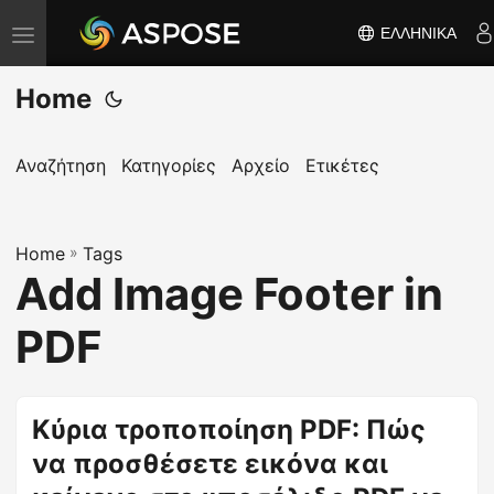
ΕΛΛΗΝΙΚΆ
Ε
ν
Home
α
λ
λ
Αναζήτηση
Κατηγορίες
Αρχείο
Ετικέτες
α
γ
Home
ή
»
Tags
Add Image Footer in
π
λ
PDF
ο
ή
γ
Κύρια τροποποίηση PDF: Πώς
η
να προσθέσετε εικόνα και
σ