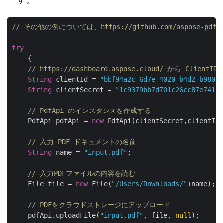
// その他の例については、https://github.com/aspose-pdf-clo
try
    {

// https://dashboard.aspose.cloud/ から Client
String
 clientId = 
"bbf94a2c-6d7e-4020-b4d2-b98097
String
 clientSecret = 
"1c9379bb7d701c26cc87e741a2
// PdfApi のインスタンスを作成する
    PdfApi pdfApi = 
new
 PdfApi(clientSecret,clientId)
// 入力 PDF ドキュメントの名前
String
 name = 
"input.pdf"
;

// 入力PDFファイルの内容を読む
    File file = 
new
 File(
"/Users/Downloads/"
+name);

// PDFをクラウドストレージにアップロード
    pdfApi.uploadFile(
"input.pdf"
, file, 
null
);
