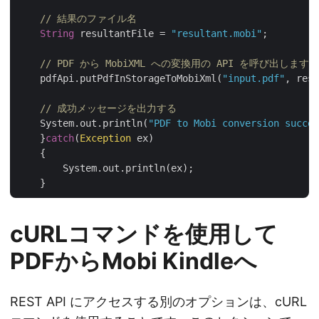
// 結果のファイル名
String
 resultantFile = 
"resultant.mobi"
;

// PDF から MobiXML への変換用の API を呼び
    pdfApi.putPdfInStorageToMobiXml(
"input.pdf"
, resu
// 成功メッセージを出力する
    System.out.println(
"PDF to Mobi conversion succes
    }
catch
(
Exception
 ex)

    {

        System.out.println(ex);

cURLコマンドを使用して
PDFからMobi Kindleへ
REST API にアクセスする別のオプションは、cURL