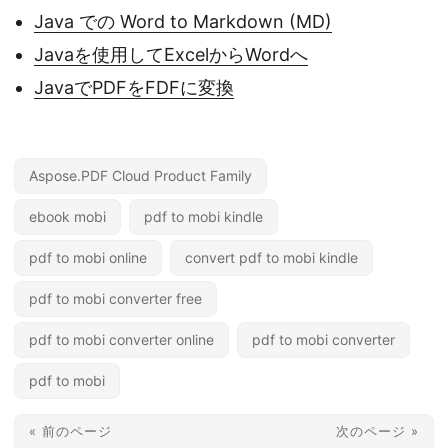
Java での Word to Markdown (MD)
Javaを使用してExcelからWordへ
JavaでPDFをFDFに変換
Aspose.PDF Cloud Product Family
ebook mobi
pdf to mobi kindle
pdf to mobi online
convert pdf to mobi kindle
pdf to mobi converter free
pdf to mobi converter online
pdf to mobi converter
pdf to mobi
« 前のページ
次のページ »