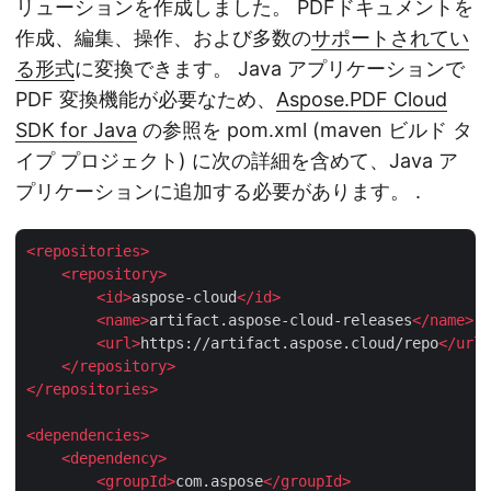
リューションを作成しました。 PDFドキュメントを
作成、編集、操作、および多数の
サポートされてい
る形式
に変換できます。 Java アプリケーションで
PDF 変換機能が必要なため、
Aspose.PDF Cloud
SDK for Java
の参照を pom.xml (maven ビルド タ
イプ プロジェクト) に次の詳細を含めて、Java ア
プリケーションに追加する必要があります。 .
<
repositories
>
<
repository
>
<
id
>
aspose-cloud
</
id
>
<
name
>
artifact.aspose-cloud-releases
</
name
>
<
url
>
https://artifact.aspose.cloud/repo
</
url
>
</
repository
>
</
repositories
>
<
dependencies
>
<
dependency
>
<
groupId
>
com.aspose
</
groupId
>