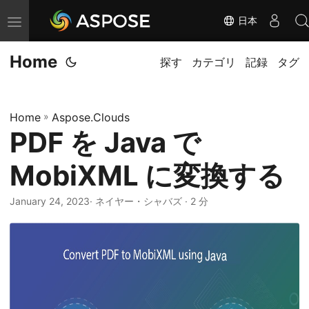
日本
ナ
ビ
Home
ゲ
探す
カテゴリ
記録
タグ
ー
シ
Home
»
Aspose.Clouds
ョ
PDF を Java で
ン
の
MobiXML に変換する
切
り
January 24, 2023
· ネイヤー・シャバズ · 2 分
替
え