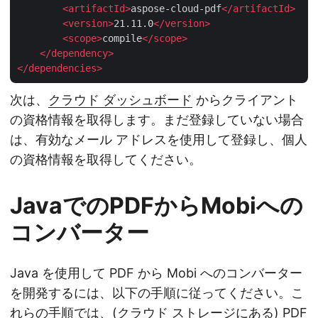
<
artifactId
>
aspose-cloud-pdf
</
artifactId
>
<
version
>
21.11.0
</
version
>
<
scope
>
compile
</
scope
>
</
dependency
>
</
dependencies
>
次は、
クラウド ダッシュボード
からクライアント
の資格情報を取得します。まだ登録していない場合
は、有効なメール アドレスを使用して登録し、個人
の資格情報を取得してください。
JavaでのPDFからMobiへの
コンバーター
Java を使用して PDF から Mobi へのコンバーター
を開発するには、以下の手順に従ってください。こ
れらの手順では、(クラウド ストレージにある) PDF