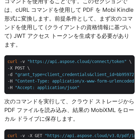
コマンドを使用することです。このセクションで
は、cURL コマンドを使用して PDF を Mobi Kindle
形式に変換します。前提条件として、まず次のコマ
ンドを使用して (クライアントの資格情報に基づい
て) JWT アクセス トークンを生成する必要があり
ます。
curl
 -v 
"https://api.aspose.cloud/connect/token"
 \

-X POST \

-d 
"grant_type=client_credentials&client_id=bb959721-
-H 
"Content-Type: application/x-www-form-urlencoded"
 
-H 
"Accept: application/json"
次のコマンドを実行して、クラウド ストレージから
PDF ファイルを読み込み、結果の MobiXML をロー
カル ドライブに保存します。
curl
 -v -X GET 
"https://api.aspose.cloud/v3.0/pdf/inp