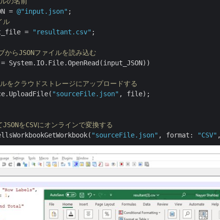
イルの名前
ON = 
@"input.json"
イル
t_file = 
"resultant.csv"
;

ブからJSONファイルを読み込む
 = System.IO.File.OpenRead(input_JSON))

イルをクラウドストレージにアップロードする
ce.UploadFile(
"sourceFile.json"
, file);

してJSONをCSVにオンラインで変換する
ellsWorkbookGetWorkbook(
"sourceFile.json"
, format: 
"CSV"