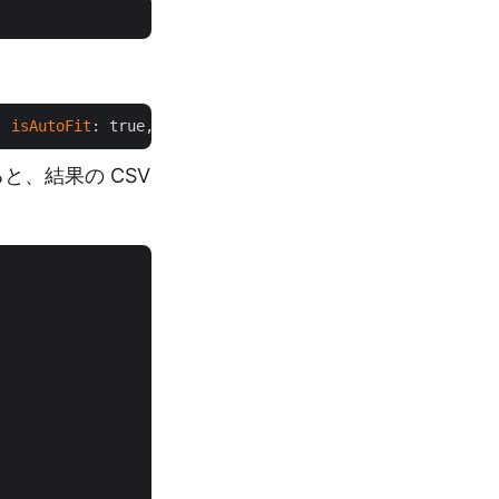
, 
isAutoFit
: true, 
outPath
ると、結果の CSV