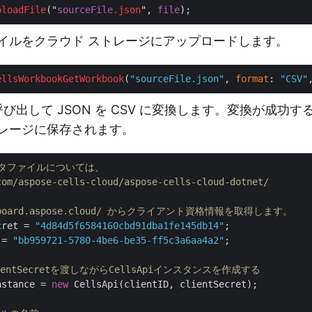
ploadFile
("
sourceFile
.json
", 
file
ファイルをクラウド ストレージにアップロードします。
ellsWorkbookGetWorkbook
(
"sourceFile.json"
, 
format
: 
"CSV"
呼び出して JSON を CSV に変換します。変換が成功す
トレージに保存されます。
ータファイルについては、 
com/aspose-cells-cloud/aspose-cells-cloud-dotnet/
ashboard.aspose.cloud/ からクライアント資格情報を取得します。
cret = 
"4d84d5f6584160cbd91dba1fe145db14"
 = 
"bb959721-5780-4be6-be35-ff5c3a6aa4a2"
;

ClientSecretを渡しながらCellsApiインスタンスを作成する
nstance = 
new
 CellsApi(clientID, clientSecret);
