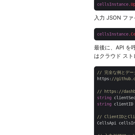
cellsInstance
.U
入力 JSON 
cellsInstance
.C
最後に、API を
はクラウド ス
// 完全な例とデ
https:
//github.
// https://d
string
 clientSe
string
 clientID
// ClientIDと
CellsApi cellsI