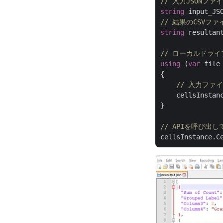
// 入力JSONファ
string
 input_JS
// 結果のCSVファ
string
 resultan
// ローカルドライ
using
 (
var
 file
{

// 入力ファ
    cellsInstan
}

// APIを呼び出
cellsInstance.C