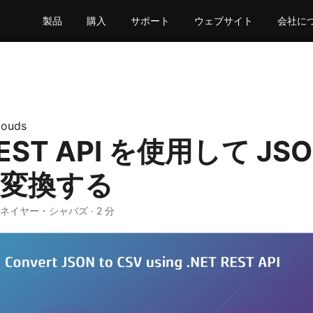
製品
購入
サポート
ウェブサイト
会社に
louds
REST API を使用して JS
に変換する
· ネイヤー・シャバズ · 2 分