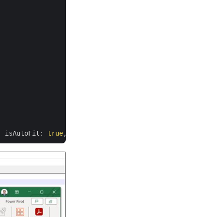
, isAutoFit: 
true