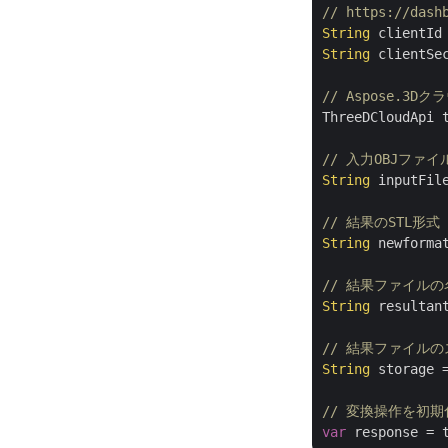
// https://das
String
 clientId
String
 clientSe
// Aspose.3
ThreeDCloudApi 
// 入力OBJファ
String
 inputFil
// 結果のSTL形式
String
 newforma
// 結果ファイルの
String
 resultan
// 結果ファイル
String
 storage 
// 変換操作を初
var
 response = 