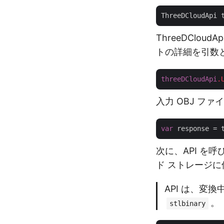
ThreeDCloudApi 
ThreeDClo
トの詳細を引数
threeDCloudApi
.
入力 OBJ フ
var
 response = 
次に、API を
ド ストレージ
API は、変
。
stlbinary