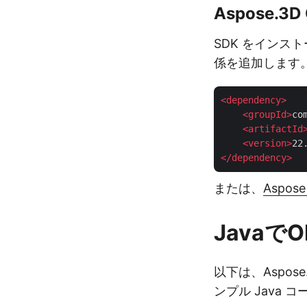
Aspose.3D
SDK をインスト
係を追加します
<
dependency
>
<
groupId
>
co
<
artifactId
<
version
>
22
</
dependency
>
または、
Aspose
Javaで
以下は、Aspose.
ンプル Java 