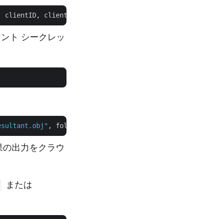
イアント シークレッ
esultant.obj"
, folder, 
true
結果の出力をクラウ
または