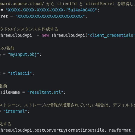
hboard.aspose.cloud/ から clientId と clientSecret を取
 = 
"XXXXX-XXXXX-XXXXX-XXXXX-f5a14a4b6466"
cret = 
"XXXXXXXXXXXXXXXXXXXXXXXXXXX"
;

Dクラウドのインスタンスを作成する
threeDCloudApi  = 
new
 ThreeDCloudApi(
"client_credentials
イルの名前
e = 
"myInput.obj"
;

t = 
"stlascii"
;

名前
tFileName = 
"resultant.stl"
;

のストレージ。ストレージの情報が指定されていない場合は、デフォル
= 
"internal"
;

期化する
threeDCloudApi.postConvertByFormat(inputFile, newformat,