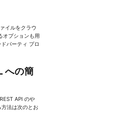
D ファイルをクラウ
るオプションも用
のサードパーティ プロ
L への簡
EST API のや
する方法は次のとお