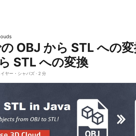
louds
での OBJ から STL への変
から STL への変換
 ネイヤー・シャバズ · 2 分