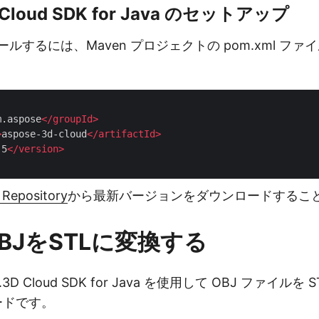
 Cloud SDK for Java のセットアップ
ールするには、Maven プロジェクトの pom.xml フ
。
m.aspose
</
groupId
>
>
aspose-3d-cloud
</
artifactId
>
.5
</
version
>
 Repository
から最新バージョンをダウンロードするこ
OBJをSTLに変換する
3D Cloud SDK for Java を使用して OBJ ファイルを
コードです。