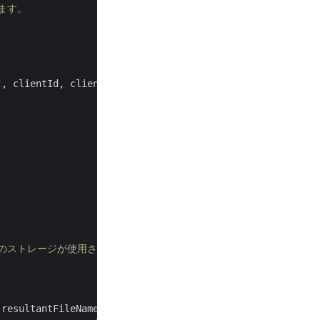
得します。
"
, clientId, clientSecret);

トのストレージが使用されます。
 resultantFileName, folder, 
true