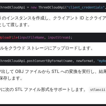
threeDCloudApi = 
new
 ThreeDCloudApi(
"client_credentials"
udApi のインスタンスを作成し、クライアント ID とクラ
として渡します。
UploadFile
(
inputFileName
, 
inputStream
ァイルをクラウド ストレージにアップロードします。
threeDCloudApi.postConvertByFormat(name, newformat, 
"myR
呼び出して OBJ ファイルから STL への変換を実行し、
に保存します。
換中に次の STL ファイル形式をサポートします。
stlascii