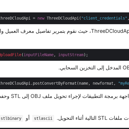
threeDCloudApi = 
new
 ThreeDCloudApi(
"client_credentials"
قم بإنشاء مثيل لـ ThreeDCloudApi، حيث نقوم بتمرير تفاصيل معرف ا
UploadFile
(
inputFileName
, 
inputStream
threeDCloudApi.postConvertByFormat(name, newformat, 
"myR
الآن قم باستدعاء واجه
أو
stlbinary
stlascii