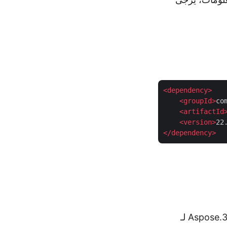
<
dependency
>
<
groupId
>
co
<
artifactId
<
version
>
22
</
dependency
>
فيما يلي نموذج لرمز Java لتحويل ملف OBJ إلى STL باستخدام Aspose.3D Cloud SDK لـ