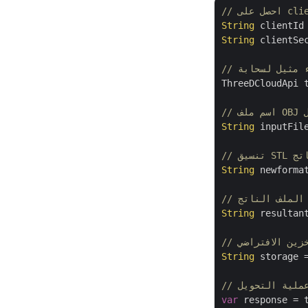
String
 clientId
String
 clientSe
ThreeDCloudApi 
خل
String
 inputFil
S الناتج
String
 newforma
سم الملف الناتج
String
 resultan
String
 storage 
 عملية التحويل
var
 response = 