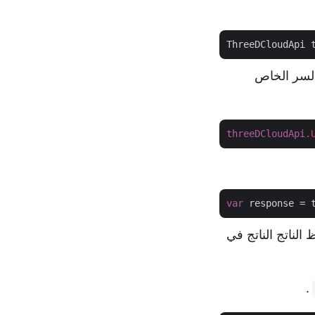
ThreeDCloudApi 
لعميل والسر الخاص
threeDCloudApi
.
var
 response = 
ة برمجة التطبيقات لإجراء تحويل ملف OBJ إلى STL وحفظ الناتج الناتج في
.