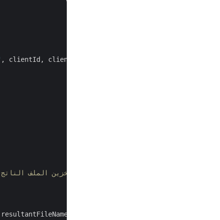
"
, clientId, clientSecret);

// تخزين الملف الناتج. إذا لم يتم تحديد أي معلومات للتخزين، فسيتم استخدام التخزين الافتراضي.
 resultantFileName, folder, 
true