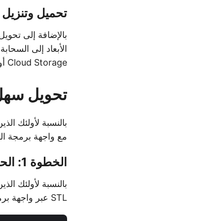
تحميل وتنزيل 
Cloud Storage أو مزودي الطرف الثالث مثل Amazon S3.
تحويل سهل من OBJ إلى STL باست
مع واجهة برمجة التطبيقات REST. وإليك كيفية تحويل BJ
الخطوة 1: الحصول على رمز الوصول
STL عبر واجهة برمجة تطبيقات Aspose.3D Cloud REST باستخدام أمر cURL التالي: