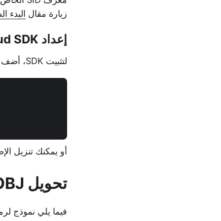
زيارة مقال
البدء ال
إعداد Aspose.3D Cloud SDK لـ Java
لتثبيت SDK، أضف التبعية التالية إلى ملف pom.xml الخاص بمشاريع Maven:
أو يمكنك تنزيل ال
تحويل OBJ إلى STL في Java