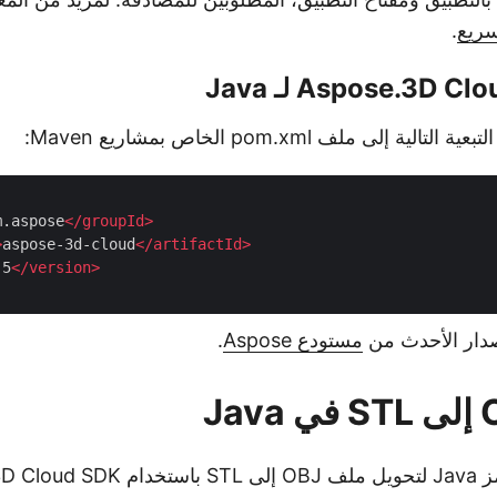
سريع
.
m.aspose
</
groupId
>
>
aspose-3d-cloud
</
artifactId
>
.5
</
version
>
إصدار الأحدث من
مستودع Aspose
.