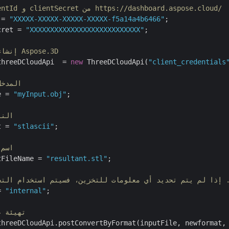
// احصل على clientId و clientSecret من https://dashboard.aspose.cloud/
 = 
"XXXXX-XXXXX-XXXXX-XXXXX-f5a14a4b6466"
cret = 
"XXXXXXXXXXXXXXXXXXXXXXXXXXX"
;

// إنشاء مثيل لسحابة Aspose.3D
threeDCloudApi  = 
new
 ThreeDCloudApi(
"client_credentials
// اسم ملف OBJ المد
e = 
"myInput.obj"
;

// تنسيق TL
t = 
"stlascii"
;

// ا
tFileName = 
"resultant.stl"
;

= 
"internal"
;

// تهيئة
threeDCloudApi.postConvertByFormat(inputFile, newformat,