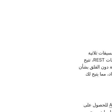
نسيقات ثلاثية
الأبعاد المختلفة، بما في ذلك OBJ إلى STL. بفضل إمكانيات واجهة برمجة التطبيقات REST، تتيح
 مختلفة دون القلق بشأن
، مما يتيح لك
للحصول على
لمعلومات، يرجى