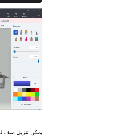
يمكن تنزيل ملف OBJ النموذجي المستخدم في المثال أعلاه بواسطة