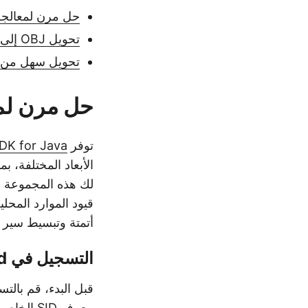
حل مرن لمعالجة ال
تحويل OBJ إلى STL في Java
تحويل سهل من OBJ إلى STL باستخدام أوامر URL
حل مرن لمعا
توفر
DK for Java
قيود الموارد المحل
أتمتة وتبسيط سير ال
التسجيل في Aspose Cloud
قبل البدء، قم با
معرف SID