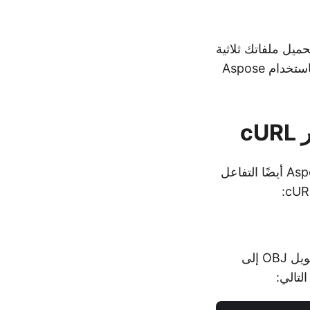
 Aspose.3D Cloud SDK for Java خيارات لتحميل ملفاتك ثلاثية
الأبعاد إلى السحابة أو تنزيل الملفات المحولة. يمكنك التعامل مع تخزين الملفات باستخدام Aspose
بالنسبة لأولئك الذين يفضلون العمل باستخدام أوامر cURL، يدعم Aspose.3D Cloud أيضًا التفاعل
بالنسبة لأولئك الذين يفضلون العمل باستخدام أوامر cURL، يمكنك إجراء نفس تحويل OBJ إلى