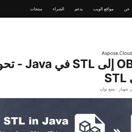
عن
مواقع الويب
يدعم
الشراء
منتجات
Aspose.Clou
تحويل OBJ إلى STL في 
ير شهباز · بضع ثوان