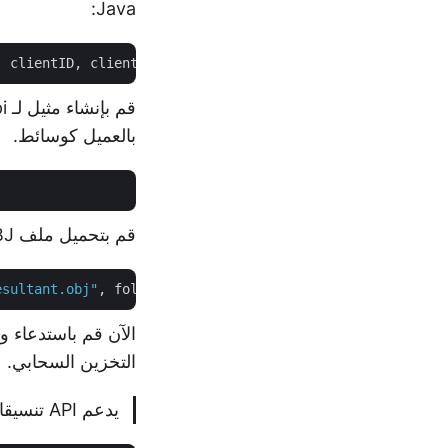
Java:
بالعميل كوسائط.
قم بتحميل ملف OBJ المدخل إلى التخزين السحابي.
esultant.obj"
, folder, 
true
التخزين السحابي.
يدعم API تنسيقات ملفات STL التالية أثناء التحويل.