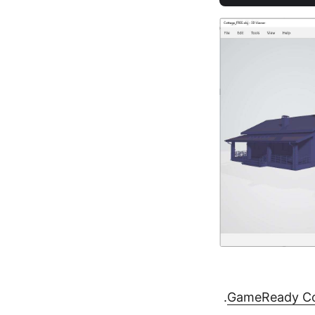
.
GameReady Co