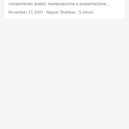
consentendo analisi, manipolazione e presentazione
semplici. Che tu stia cercando di trasformare, ‘pdf in excel’,
November 27, 2021
· Nayyer Shahbaz · 5 minuti
‘convertire pdf in excel’ o ‘convertire pdf in xls’, ti abbiamo
coperto con Python Cloud SDK.