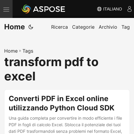
ITALIANO
V
ä
Home
x
Ricerca
Categorie
Archivio
Tag
l
a
Home
»
Tags
n
transform pdf to
a
v
excel
i
g
e
Converti PDF in Excel online
r
utilizzando Python Cloud SDK
i
Una guida completa per convertire in modo efficiente i file
n
PDF in fogli di calcolo Excel. Sblocca il potenziale dei tuoi
g
dati PDF trasformandoli senza problemi nel formato Excel,