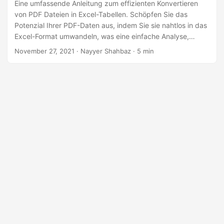
a
Eine umfassende Anleitung zum effizienten Konvertieren
von PDF Dateien in Excel-Tabellen. Schöpfen Sie das
l
Potenzial Ihrer PDF-Daten aus, indem Sie sie nahtlos in das
t
Excel-Format umwandeln, was eine einfache Analyse,
e
Bearbeitung und Präsentation ermöglicht. Egal, ob Sie PDF
November 27, 2021
· Nayyer Shahbaz · 5 min
n
in Excel umwandeln, PDF in Excel konvertieren oder PDF in
XLS konvertieren möchten, mit dem Python Cloud SDK sind
Sie bei uns an der richtigen Adresse.