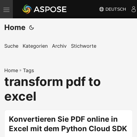
DEUTSCH
N
a
Home
v
i
g
Suche
Kategorien
Archiv
Stichworte
a
t
Home
i
»
Tags
transform pdf to
o
n
excel
u
m
s
Konvertieren Sie PDF online in
c
Excel mit dem Python Cloud SDK
h