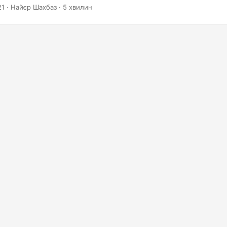
21
· Найєр Шахбаз · 5 хвилин