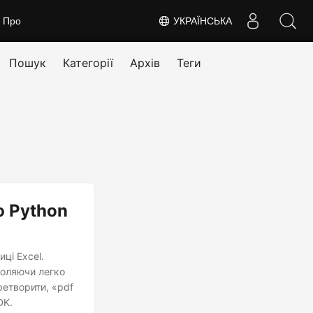
Про
УКРАЇНСЬКА
Пошук
Категорії
Архів
Теги
ю Python
ці Excel.
воляючи легко
ретворити, «pdf
DK.