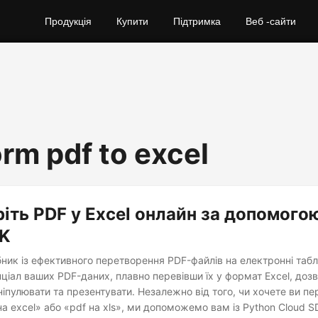
Продукція
Купити
Підтримка
Веб -сайти
orm pdf to excel
іть PDF у Excel онлайн за допомого
DK
ник із ефективного перетворення PDF-файлів на електронні табли
ціал ваших PDF-даних, плавно перевівши їх у формат Excel, доз
ніпулювати та презентувати. Незалежно від того, чи хочете ви пе
 на excel» або «pdf на xls», ми допоможемо вам із Python Cloud S