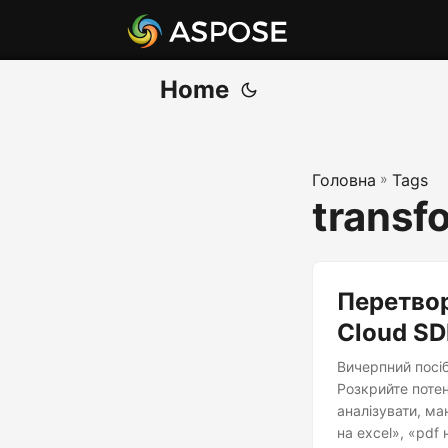
Home
Головна
»
Tags
transf
Перетвор
Cloud S
Вичерпний посіб
Розкрийте потен
аналізувати, ма
на excel», «pdf