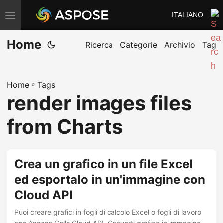
ITALIANO
V
ä
Home
x
Ricerca
Categorie
Archivio
Tag
l
a
Home
»
Tags
n
render images files
a
v
from Charts
i
g
e
Crea un grafico in un file Excel
r
ed esportalo in un'immagine con
i
Cloud API
n
g
Puoi creare grafici in fogli di calcolo Excel o fogli di lavoro
con Aspose.Cells Cloud API. Converti grafico in immagine