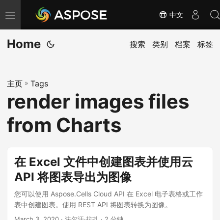
中文
切
换
Home
导
搜索
类别
档案
标签
航
主页
»
Tags
render images files
from Charts
在 Excel 文件中创建图表并使用云
API 将图表导出为图像
您可以使用 Aspose.Cells Cloud API 在 Excel 电子表格或工作
表中创建图表。使用 REST API 将图表转换为图像。
March 3, 2020
· 法尔汗·拉扎 · 2 分钟