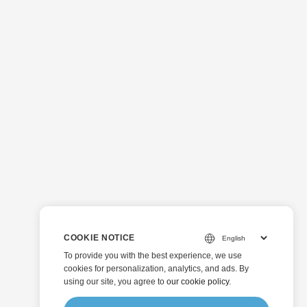
COOKIE NOTICE
To provide you with the best experience, we use
cookies for personalization, analytics, and ads. By
using our site, you agree to
our cookie policy
.