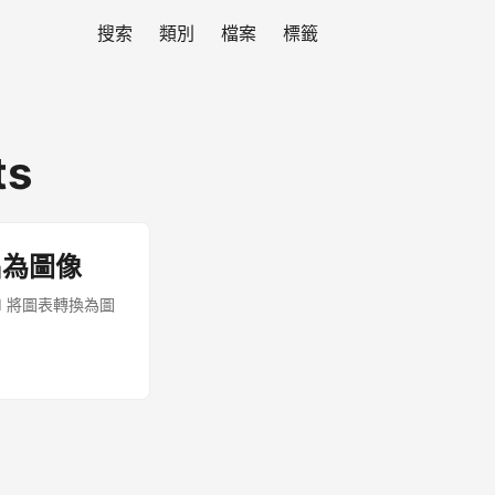
搜索
類別
檔案
標籤
ts
出為圖像
API 將圖表轉換為圖