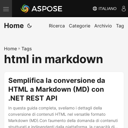
ITALIANO
V
ä
Home
x
Ricerca
Categorie
Archivio
Tag
l
a
Home
»
Tags
n
html in markdown
a
v
i
Semplifica la conversione da
g
HTML a Markdown (MD) con
e
.NET REST API
r
i
In questa guida completa, sveliamo i dettagli della
n
conversione di contenuti HTML nel versatile formato
Markdown (MD).Con l’aumento della domanda di contenuti
g
strutturati e indipendenti dalla piattaforma, la capacità di