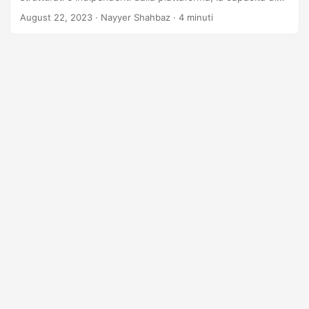
passare senza problemi da HTML a Markdown diventa
August 22, 2023
· Nayyer Shahbaz · 4 minuti
inestimabile. Esplora il processo passo dopo passo della
conversione da ‘html a markdown’ utilizzando .NET REST
API, assicurandoti che i tuoi contenuti mantengano la loro
essenza adattandosi alla struttura semplificata di
Markdown.