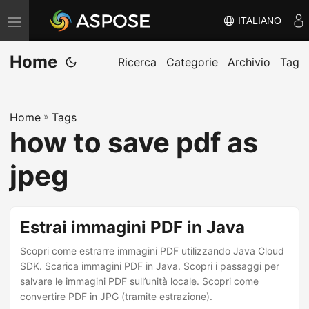
ITALIANO
V
ä
Home
x
Ricerca
Categorie
Archivio
Tag
l
a
Home
»
Tags
n
how to save pdf as
a
v
jpeg
i
g
e
Estrai immagini PDF in Java
r
Scopri come estrarre immagini PDF utilizzando Java Cloud
i
SDK. Scarica immagini PDF in Java. Scopri i passaggi per
n
salvare le immagini PDF sull’unità locale. Scopri come
g
convertire PDF in JPG (tramite estrazione).