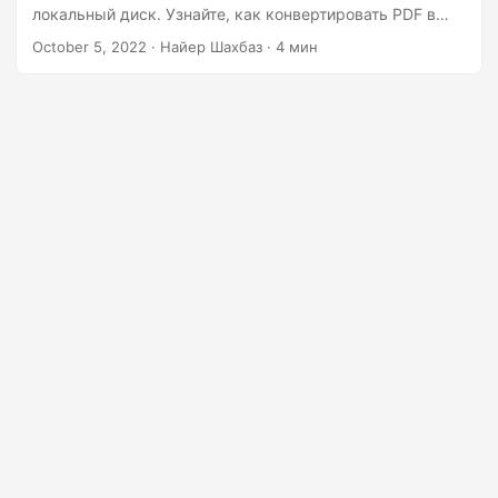
г
локальный диск. Узнайте, как конвертировать PDF в
а
JPG (посредством извлечения).
October 5, 2022
· Найер Шахбаз · 4 мин
ц
и
ю