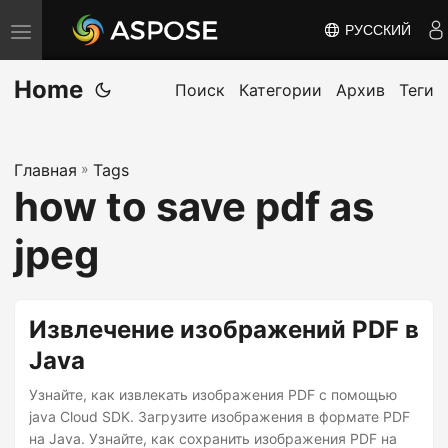
РУССКИЙ
П
е
Home
р
Поиск
Категории
Архив
Теги
е
к
Главная
»
Tags
л
how to save pdf as
ю
ч
jpeg
и
т
ь
Извлечение изображений PDF в
н
Java
а
Узнайте, как извлекать изображения PDF с помощью
в
java Cloud SDK. Загрузите изображения в формате PDF
и
на Java. Узнайте, как сохранить изображения PDF на