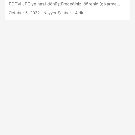
i
PDF’yi JPG’ye nasıl dönüştüreceğinizi öğrenin (çıkarma
r
yoluyla).
October 5, 2022
· Nayyer Şahbaz · 4 dk