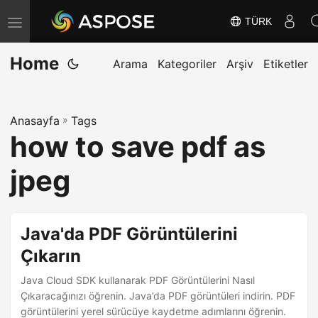
TÜRK
G
e
Home
z
Arama
Kategoriler
Arşiv
Etiketler
i
n
Anasayfa
»
Tags
m
how to save pdf as
e
y
jpeg
i
D
e
Java'da PDF Görüntülerini
ğ
Çıkarın
i
Java Cloud SDK kullanarak PDF Görüntülerini Nasıl
ş
Çıkaracağınızı öğrenin. Java’da PDF görüntüleri indirin. PDF
t
görüntülerini yerel sürücüye kaydetme adımlarını öğrenin.