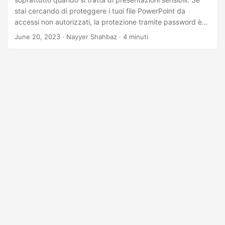
stai cercando di proteggere i tuoi file PowerPoint da
accessi non autorizzati, la protezione tramite password è
un passaggio cruciale. In questo articolo esploreremo come
June 20, 2023
· Nayyer Shahbaz · 4 minuti
proteggere con password le presentazioni di PowerPoint
utilizzando l’API REST .NET.