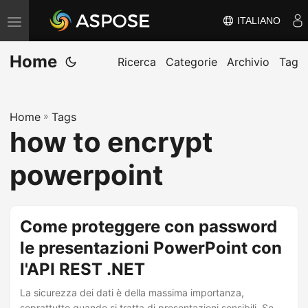
ITALIANO
V
ä
Home
x
Ricerca
Categorie
Archivio
Tag
l
a
Home
»
Tags
n
how to encrypt
a
v
powerpoint
i
g
e
Come proteggere con password
r
le presentazioni PowerPoint con
i
l'API REST .NET
n
g
La sicurezza dei dati è della massima importanza,
soprattutto quando si tratta di presentazioni sensibili. Se