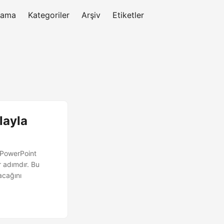
rama
Kategoriler
Arşiv
Etiketler
layla
 PowerPoint
r adımdır. Bu
acağını