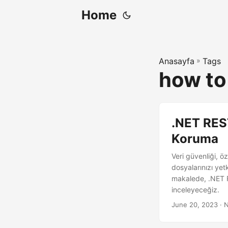
Home
Anasayfa
»
Tags
how to
.NET REST
Koruma
Veri güvenliği, 
dosyalarınızı yet
makalede, .NET R
inceleyeceğiz.
June 20, 2023
· N