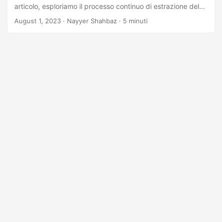
articolo, esploriamo il processo continuo di estrazione del
testo dai PDF utilizzando l’API REST .NET. Accedi e utilizza
August 1, 2023
· Nayyer Shahbaz · 5 minuti
facilmente i dati testuali, semplificando i flussi di lavoro e
migliorando la produttività.