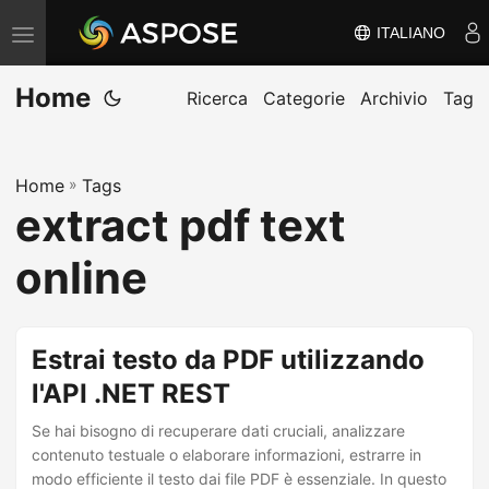
ITALIANO
V
ä
Home
x
Ricerca
Categorie
Archivio
Tag
l
a
Home
»
Tags
n
extract pdf text
a
v
online
i
g
e
Estrai testo da PDF utilizzando
r
l'API .NET REST
i
Se hai bisogno di recuperare dati cruciali, analizzare
n
contenuto testuale o elaborare informazioni, estrarre in
g
modo efficiente il testo dai file PDF è essenziale. In questo