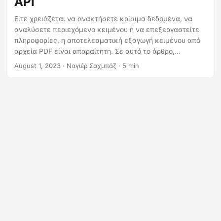
API
η
ς
Είτε χρειάζεται να ανακτήσετε κρίσιμα δεδομένα, να
αναλύσετε περιεχόμενο κειμένου ή να επεξεργαστείτε
πληροφορίες, η αποτελεσματική εξαγωγή κειμένου από
αρχεία PDF είναι απαραίτητη. Σε αυτό το άρθρο,
εξερευνούμε την απρόσκοπτη διαδικασία εξαγωγής
August 1, 2023
· Ναγιέρ Σαχμπάζ · 5 min
κειμένου από αρχεία PDF χρησιμοποιώντας .NET REST
API. Πρόσβαση και χρήση δεδομένων κειμένου χωρίς
κόπο, βελτιστοποιώντας τις ροές εργασίας σας και
ενισχύοντας την παραγωγικότητα.