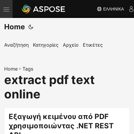
ΕΛΛΗΝΙΚΆ
Ε
ν
Home
α
λ
λ
Αναζήτηση
Κατηγορίες
Αρχείο
Ετικέτες
α
γ
Home
ή
»
Tags
extract pdf text
π
λ
online
ο
ή
γ
Εξαγωγή κειμένου από PDF
η
χρησιμοποιώντας .NET REST
σ