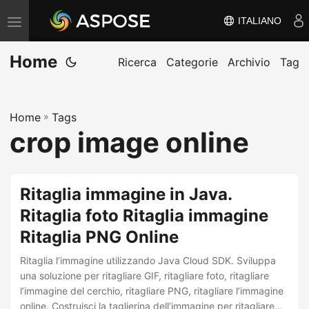
ITALIANO
V
ä
Home
x
Ricerca
Categorie
Archivio
Tag
l
a
Home
»
Tags
n
crop image online
a
v
i
Ritaglia immagine in Java.
g
Ritaglia foto Ritaglia immagine
e
Ritaglia PNG Online
r
i
Ritaglia l’immagine utilizzando Java Cloud SDK. Sviluppa
n
una soluzione per ritagliare GIF, ritagliare foto, ritagliare
l’immagine del cerchio, ritagliare PNG, ritagliare l’immagine
g
online. Costruisci la taglierina dell’immagine per ritagliare