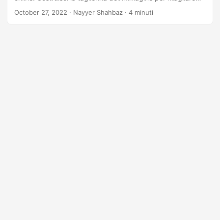
l’immagine del cerchio. Scopri come ritagliare l’immagine
October 27, 2022
· Nayyer Shahbaz · 4 minuti
online