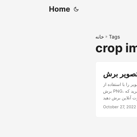
Home
Tags
»
خانه
crop i
 استفاده از Java Cloud SDK برش دهید. راه حلی برای برش GIF، برش عکس، برش تصویر دایره‌ای،
برش PNG، برش عکس آنلاین توسعه دهید. ابزار برش تصویر بسازید تا تصویر دایره‌ای را برش دهد. یاد بگیرید که
October 27, 2022