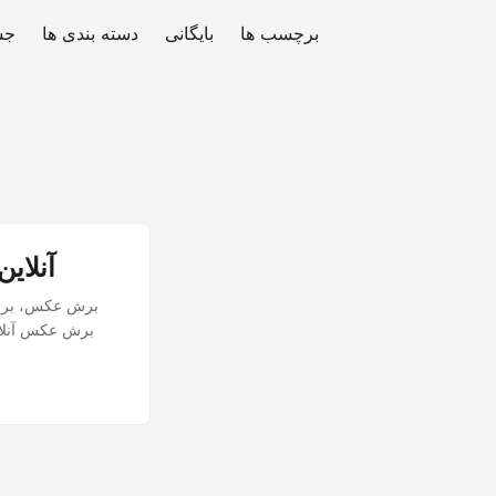
برچسب ها
بایگانی
دسته بندی ها
جس
برش تصویر در جاوا. برش عکس برش تصویر برش PNG آنلا