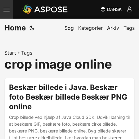
DANSK
S
k
Home
i
Søg
Kategorier
Arkiv
Tags
f
t
Start
»
Tags
n
crop image online
a
v
i
Beskær billede i Java. Beskær
g
foto Beskær billede Beskær PNG
a
online
t
i
Crop billede ved hjælp af Java Cloud SDK. Udvikl løsning til
o
at beskære GIF, beskære foto, beskære cirkelbillede,
beskære PNG, beskære billede online. Byg billede skærer
n
til at beskære cirkelbillede. Lær hvordan man beskærer