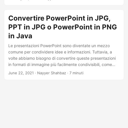
JPG. Questo tutorial ti guiderà attraverso il processo e ti
fornirà tutte le informazioni necessarie per convertire le tue
presentazioni in immagini.
Convertire PowerPoint in JPG,
PPT in JPG o PowerPoint in PNG
in Java
Le presentazioni PowerPoint sono diventate un mezzo
comune per condividere idee e informazioni. Tuttavia, a
volte abbiamo bisogno di convertire queste presentazioni
in formati di immagine più facilmente condivisibili, come
JPG. In questo articolo, esploreremo come eseguire la
June 22, 2021
· Nayyer Shahbaz · 7 minuti
conversione da PowerPoint a JPG utilizzando il linguaggio
di programmazione Java. Discuteremo i diversi approcci
disponibili per svolgere questo compito in modo efficiente
ed efficace, incluso Java Cloud SDK.