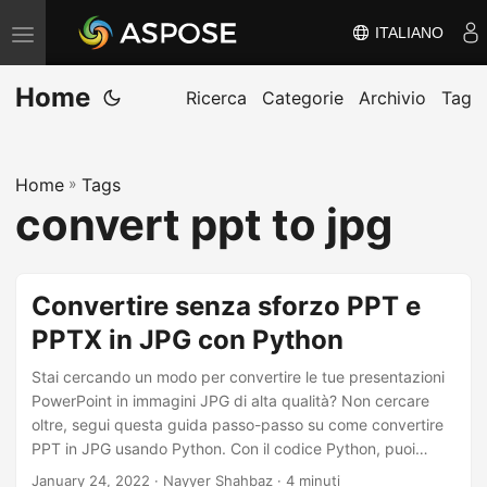
ITALIANO
V
ä
Home
x
Ricerca
Categorie
Archivio
Tag
l
a
Home
»
Tags
n
convert ppt to jpg
a
v
i
Convertire senza sforzo PPT e
g
PPTX in JPG con Python
e
r
Stai cercando un modo per convertire le tue presentazioni
i
PowerPoint in immagini JPG di alta qualità? Non cercare
oltre, segui questa guida passo-passo su come convertire
n
PPT in JPG usando Python. Con il codice Python, puoi
g
facilmente e rapidamente convertire file PPT e PPTX in
January 24, 2022
· Nayyer Shahbaz · 4 minuti