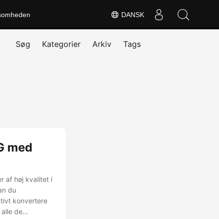
somheden
DANSK
Søg
Kategorier
Arkiv
Tags
PG med
af høj kvalitet i
an du
tivt konvertere
 alle de