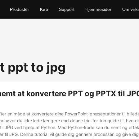
Produkter
Køb
Support
Hjemmesider
Om virk
 ppt to jpg
nemt at konvertere PPT og PPTX til J
ter en måde at konvertere dine PowerPoint-præsentationer til billeder 
ehøver du ikke lede længere end denne trin-for-trin guide til, hvord
til JPG ved hjælp af Python. Med Python-kode kan du nemt og effek
r til JPG. Denne tutorial vil guide dig gennem processen og give dig