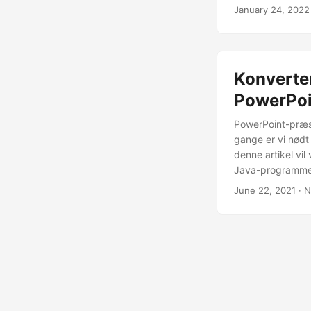
oplysninger, du ha
January 24, 2022
Konverter
PowerPoin
PowerPoint-præse
gange er vi nødt 
denne artikel vi
Java-programmerin
opgave effektivt
June 22, 2021
· N