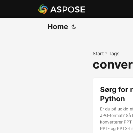
Home
Start
»
Tags
convert
Sørg for 
Python
Er du på udkig ef
JPG-format? Så b
konverterer PPT 
PPT- og PPTX-file