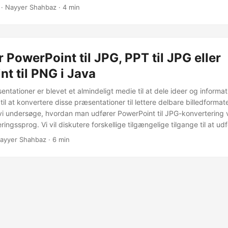
r brug for, til at konvertere dine præsentationer til billeder.
· Nayyer Shahbaz · 4 min
 PowerPoint til JPG, PPT til JPG eller
t til PNG i Java
ntationer er blevet et almindeligt medie til at dele ideer og informa
til at konvertere disse præsentationer til lettere delbare billedformat
l vi undersøge, hvordan man udfører PowerPoint til JPG-konvertering 
gssprog. Vi vil diskutere forskellige tilgængelige tilgange til at ud
, herunder Java Cloud SDK.
ayyer Shahbaz · 6 min