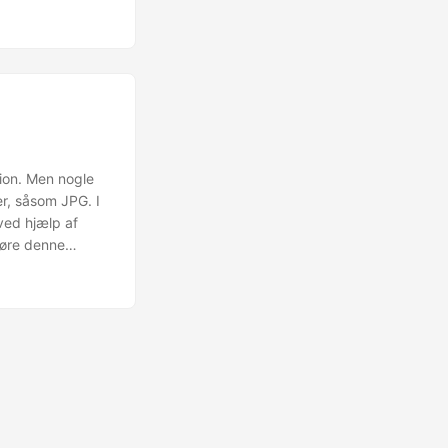
tion. Men nogle
er, såsom JPG. I
ved hjælp af
føre denne