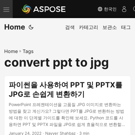
한국인
내
비
Home
게
검색
카테고리
보관소
태그
이
션
Home
»
Tags
전
convert ppt to jpg
환
파이썬을 사용하여 PPT 및 PPTX를
JPG로 손쉽게 변환하기
PowerPoint 프레젠테이션을 고품질 JPG 이미지로 변환하는
방법을 찾고 계신가요? 그렇다면 PPT를 JPG로 변환하는 방법
에 대한 이 단계별 가이드를 확인해 보세요. Python 코드를 사
용하면 PPT 및 PPTX 파일을 JPG로 쉽게 효율적으로 변환할
수 있습니다. 이 튜토리얼은 과정을 안내하고 프레젠테이션을
January 24, 2022
· Nayyer Shahbaz · 3 min