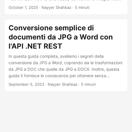
Word documents online using the power of the .NET REST
October 1, 2025
· Nayyer Shahbaz · 5 minuti
API.
Conversione semplice di
documenti da JPG a Word con
l'API .NET REST
In questa guida completa, sveliamo i segreti della
conversione da JPG a Word, coprendo sia le trasformazioni
da JPG a DOC che quelle da JPG a DOCX. Inoltre, questa
guida ti fornisce le conoscenze per ottenere senza
problemi la conversione online di immagini JPG in
September 5, 2023
· Nayyer Shahbaz · 5 minuti
documenti Word.