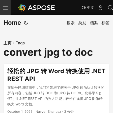
中文
切
换
Home
导
搜索
类别
档案
标签
航
主页
»
Tags
convert jpg to doc
轻松的 JPG 转 Word 转换使用 .NET
REST API
在这份详细指南中，我们将带您了解关于 JPG 转 Word 转换的
所有内容，包括 JPG 转 DOC 和 JPG 转 DOCX。您将学习如
何利用 .NET REST API 的强大功能，轻松在线将 JPG 图像转
换为 Word 文档。
October 1, 2025
· Nayyer Shahbaz · 3 分钟