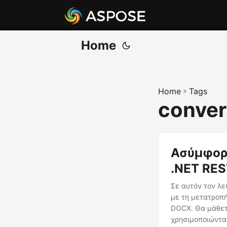
Home
Home
»
Tags
conver
Ασύμφορ
.NET RES
Σε αυτόν τον λε
με τη μετατροπ
DOCX. Θα μάθετ
χρησιμοποιώντας