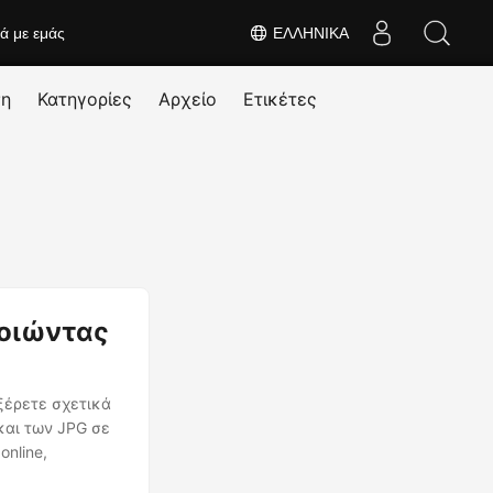
κά με εμάς
ΕΛΛΗΝΙΚΆ
ση
Κατηγορίες
Αρχείο
Ετικέτες
οιώντας
ξέρετε σχετικά
και των JPG σε
nline,