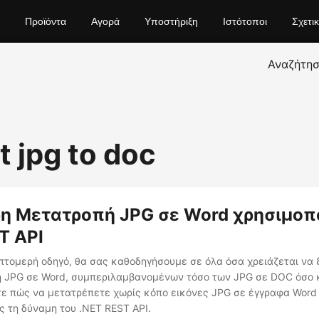
Προϊόντα
Αγορά
Υποστήριξη
Ιστότοποι
Σχετι
Αναζήτη
t jpg to doc
η Μετατροπή JPG σε Word χρησιμοπ
T API
πτομερή οδηγό, θα σας καθοδηγήσουμε σε όλα όσα χρειάζεται να 
ή JPG σε Word, συμπεριλαμβανομένων τόσο των JPG σε DOC όσο 
ε πώς να μετατρέπετε χωρίς κόπο εικόνες JPG σε έγγραφα Word o
 τη δύναμη του .NET REST API.