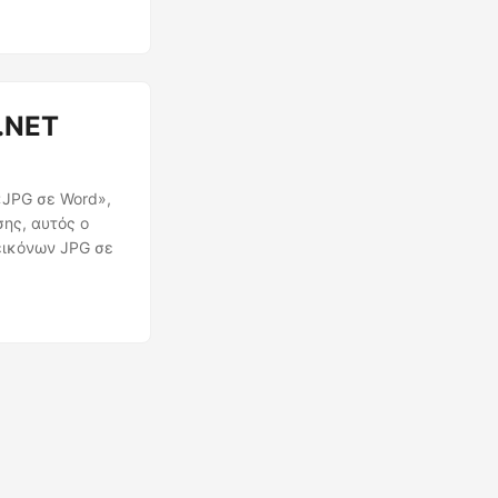
.NET
«JPG σε Word»,
ης, αυτός ο
 εικόνων JPG σε