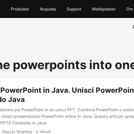
Produkter
Acquista
Support
Webbplatser
Om 
e powerpoints into on
PowerPoint in Java. Unisci PowerPoin
do Java
inare più PowerPoint in un unico PPT. Combina PowerPoint o unisc
 Unisci presentazioni PowerPoint online in Java. Questo articolo spieg
 PPTX Combiner in Java.
· Nayyer Shahbaz · 5 minuti