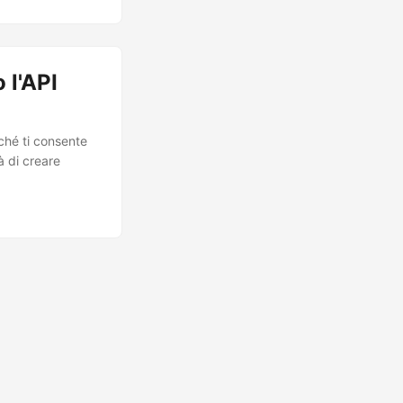
 l'API
ché ti consente
à di creare