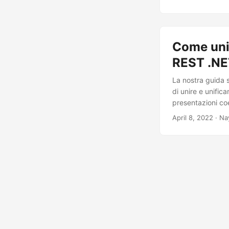
Come unir
REST .N
La nostra guida 
di unire e unific
presentazioni co
April 8, 2022
· Na