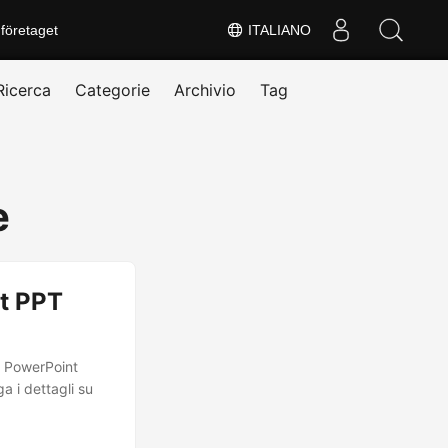
företaget
ITALIANO
Ricerca
Categorie
Archivio
Tag
e
t PPT
i PowerPoint
a i dettagli su