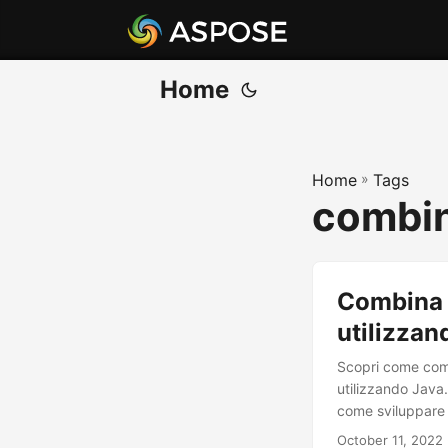
Home
Home
»
Tags
combin
Combina 
utilizzan
Scopri come comb
utilizzando Java.
come sviluppare
October 11, 2022