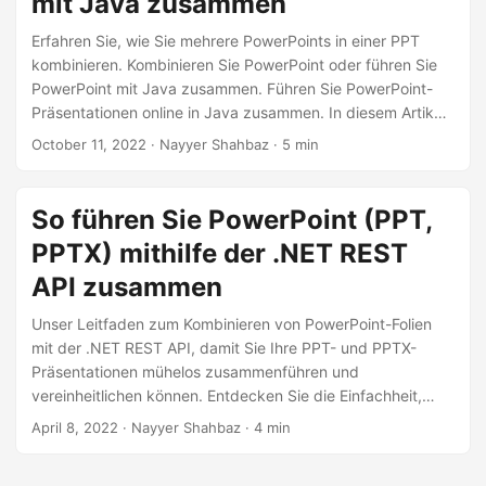
mit Java zusammen
a
l
Erfahren Sie, wie Sie mehrere PowerPoints in einer PPT
kombinieren. Kombinieren Sie PowerPoint oder führen Sie
t
PowerPoint mit Java zusammen. Führen Sie PowerPoint-
e
Präsentationen online in Java zusammen. In diesem Artikel
n
werden die Details zur Entwicklung von PPTX Combiner in
October 11, 2022
· Nayyer Shahbaz · 5 min
Java erläutert.
So führen Sie PowerPoint (PPT,
PPTX) mithilfe der .NET REST
API zusammen
Unser Leitfaden zum Kombinieren von PowerPoint-Folien
mit der .NET REST API, damit Sie Ihre PPT- und PPTX-
Präsentationen mühelos zusammenführen und
vereinheitlichen können. Entdecken Sie die Einfachheit,
zusammenhängende und wirkungsvolle Präsentationen zu
April 8, 2022
· Nayyer Shahbaz · 4 min
erstellen, indem Sie Folien präzise kombinieren.