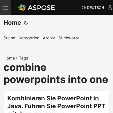
DEUTSCH
N
a
Home
v
i
g
Suche
Kategorien
Archiv
Stichworte
a
t
Home
i
»
Tags
combine
o
n
powerpoints into one
u
m
s
Kombinieren Sie PowerPoint in
c
Java. Führen Sie PowerPoint PPT
h