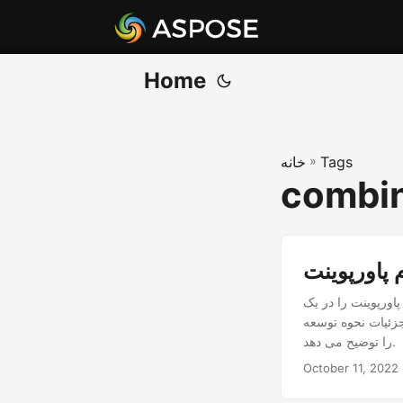
Home
Tags
»
خانه
combin
تفاده از جاوا پاورپوینت را ترکیب یا پاورپوینت را
ه PPTX Combiner در جاوا
را توضیح می دهد.
October 11, 2022