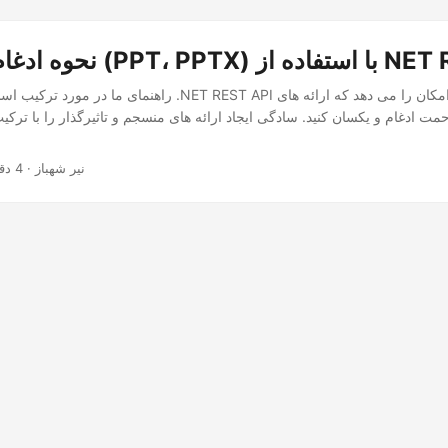
 استفاده از NET REST API
راهنمای ما در مورد ترکیب اسلایدهای پاورپوینت با .NET REST API به ش
· نیر شهباز · 4 دقیقه