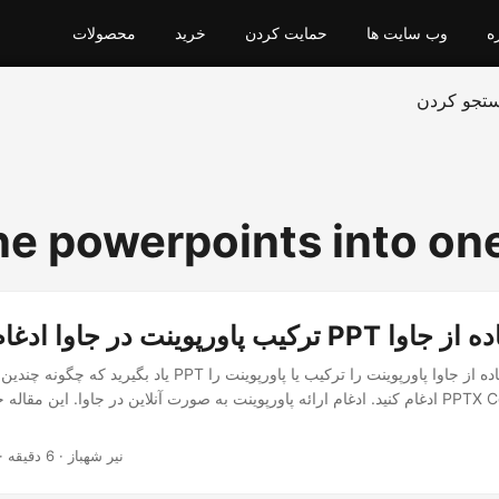
ه
وب سایت ها
حمایت کردن
خرید
محصولات
تجو کردن
e powerpoints into on
غام پاورپوینت PPT با استفاده از جاوا
یاد بگیرید که چگونه چندین پاورپوینت را در یک PPT ترکیب کنید. با اس
ادغام کنید. ادغام ارائه پاورپوینت به صورت آنلاین در جاوا. این مقاله جزئیات نحوه توسع
· نیر شهباز · 6 دقیقه