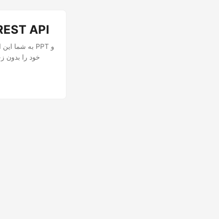
نحوه ادغام پاورپوینت (PPT، PPTX) با