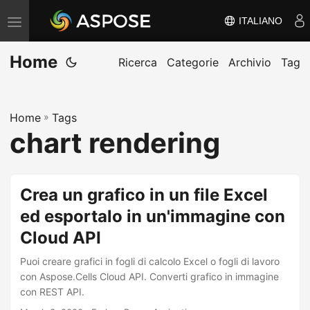
ITALIANO
V
ä
Home
x
Ricerca
Categorie
Archivio
Tag
l
a
Home
»
Tags
n
chart rendering
a
v
i
Crea un grafico in un file Excel
g
ed esportalo in un'immagine con
e
Cloud API
r
i
Puoi creare grafici in fogli di calcolo Excel o fogli di lavoro
n
con Aspose.Cells Cloud API. Converti grafico in immagine
con REST API.
g