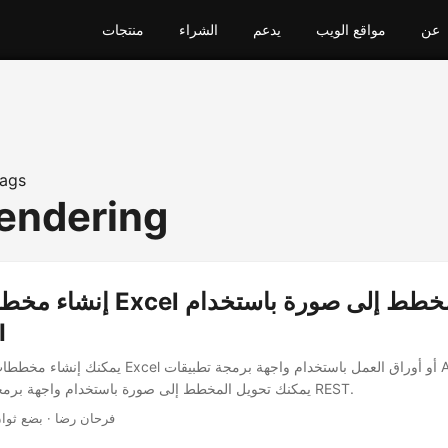
عن
مواقع الويب
يدعم
الشراء
منتجات
ags
rendering
إنشاء مخطط في ملف Excel وتصد
I
يمكنك إنشاء مخططات في جداول بيانات Excel أو أوراق ا
Cloud. يمكنك تحويل المخطط إلى صورة باستخدام واجهة برمجة تطبيقات REST.
· فرحان رضا · بضع ثوا