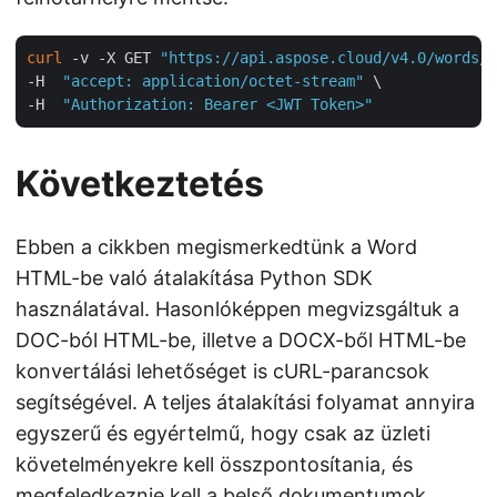
curl
 -v -X GET 
"https://api.aspose.cloud/v4.0/words/t
-H  
"accept: application/octet-stream"
 \

-H  
"Authorization: Bearer <JWT Token>"
Következtetés
Ebben a cikkben megismerkedtünk a Word
HTML-be való átalakítása Python SDK
használatával. Hasonlóképpen megvizsgáltuk a
DOC-ból HTML-be, illetve a DOCX-ből HTML-be
konvertálási lehetőséget is cURL-parancsok
segítségével. A teljes átalakítási folyamat annyira
egyszerű és egyértelmű, hogy csak az üzleti
követelményekre kell összpontosítania, és
megfeledkeznie kell a belső dokumentumok