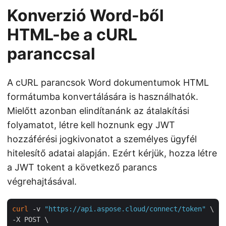
Konverzió Word-ből
HTML-be a cURL
paranccsal
A cURL parancsok Word dokumentumok HTML
formátumba konvertálására is használhatók.
Mielőtt azonban elindítanánk az átalakítási
folyamatot, létre kell hoznunk egy JWT
hozzáférési jogkivonatot a személyes ügyfél
hitelesítő adatai alapján. Ezért kérjük, hozza létre
a JWT tokent a következő parancs
végrehajtásával.
curl
 -v 
"https://api.aspose.cloud/connect/token"
 \

-X POST \
