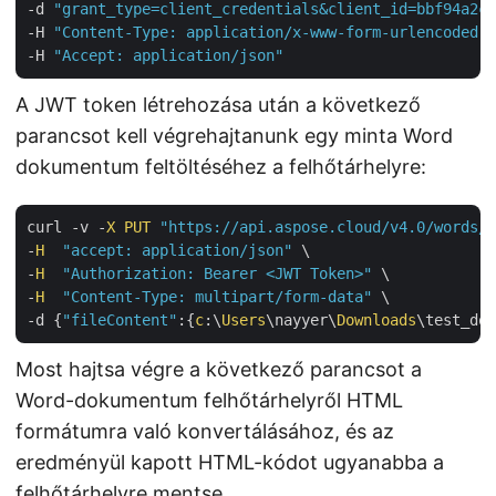
-d 
"grant_type=client_credentials&client_id=bbf94a2c-
-H 
"Content-Type: application/x-www-form-urlencoded"
 
-H 
"Accept: application/json"
A JWT token létrehozása után a következő
parancsot kell végrehajtanunk egy minta Word
dokumentum feltöltéséhez a felhőtárhelyre:
curl -v -
X
PUT
"https://api.aspose.cloud/v4.0/words/s
-
H
"accept: application/json"
 \

-
H
"Authorization: Bearer <JWT Token>"
 \

-
H
"Content-Type: multipart/form-data"
 \

-d {
"fileContent"
:{
c
:\
Users
\nayyer\
Downloads
Most hajtsa végre a következő parancsot a
Word-dokumentum felhőtárhelyről HTML
formátumra való konvertálásához, és az
eredményül kapott HTML-kódot ugyanabba a
felhőtárhelyre mentse.