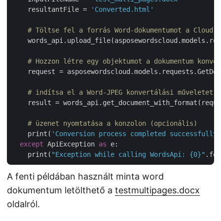
    resultantFile = 
'Converted.html'
# Töltse fel a forrás Word-dokumentumot a Cloud S
    words_api.upload_file(asposewordscloud.models.req
# Hozzon létre egy objektumot a dokumentum konver
    request = asposewordscloud.models.requests.GetDoc
# indítsa el a Word-JPEG konvertálási műveletet
    result = words_api.get_document_with_format(reque
# üzenet nyomtatása a konzolon (opcionális)
    print(
'Conversion process completed successfully 
except
 ApiException 
as
 e:

    print(
"Exception while calling WordsApi: {0}"
A fenti példában használt minta word
dokumentum letölthető a
testmultipages.docx
oldalról.