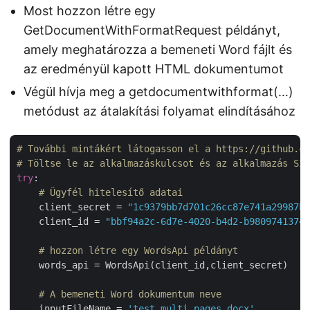
Most hozzon létre egy
GetDocumentWithFormatRequest példányt,
amely meghatározza a bemeneti Word fájlt és
az eredményül kapott HTML dokumentumot
Végül hívja meg a getdocumentwithformat(…)
metódust az átalakítási folyamat elindításához
# További mintákért látogasson el a https://github.co
# Töltse le az alkalmazáskulcsot és az alkalmazás SID
try
:

# Ügyfél hitelesítő adatai
    client_secret = 
"1c9379bb7d701c26cc87e741a29987bb
    client_id = 
"bbf94a2c-6d7e-4020-b4d2-b9809741374e
# hozzon létre egy WordsApi példányt
    words_api = WordsApi(client_id,client_secret)

# A bemeneti Word dokumentum neve
    inputFileName = 
'test_multi_pages.docx'