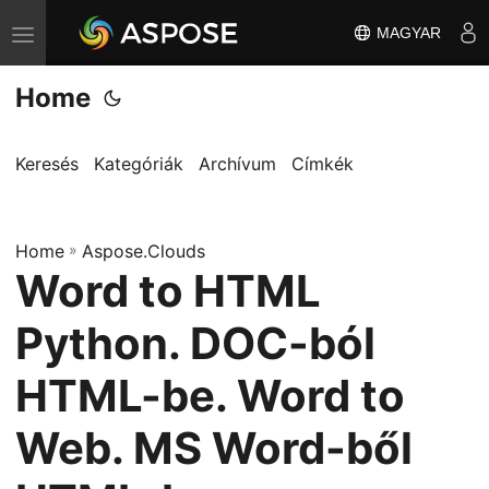
MAGYAR
T
o
Home
g
g
l
Keresés
Kategóriák
Archívum
Címkék
e
n
Home
a
»
Aspose.Clouds
Word to HTML
v
i
Python. DOC-ból
g
a
HTML-be. Word to
t
Web. MS Word-ből
i
o