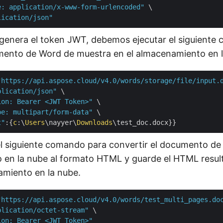
e: application/x-www-form-urlencoded"
 \

lication/json"
genera el token JWT, debemos ejecutar el siguiente
mento de Word de muestra en el almacenamiento en l
"https://api.aspose.cloud/v4.0/words/storage/file/input.
plication/json"
 \

ion: Bearer <JWT Token>"
 \

pe: multipart/form-data"
 \

t"
:{
c
:\
Users
\nayyer\
Downloads
el siguiente comando para convertir el documento de
en la nube al formato HTML y guarde el HTML result
miento en la nube.
"https://api.aspose.cloud/v4.0/words/test_multi_pages.do
plication/octet-stream"
 \

ion: Bearer <JWT Token>"