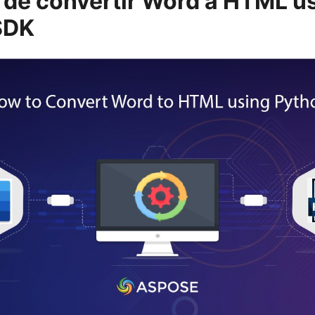
 de convertir Word a HTML u
SDK