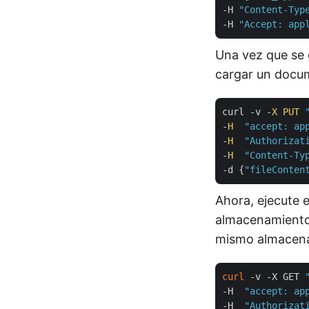
-H 
"Content-Typ
-H 
"Accept: app
Una vez que se 
cargar un docu
curl -v -
X
PUT
-
H
"accept: ap
-
H
"Authorizat
-
H
"Content-Ty
-d {
"fileConten
Ahora, ejecute 
almacenamiento 
mismo almacena
curl
 -v -X GET 
-H  
"accept: ap
-H  
"Authorizat