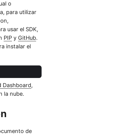
ual o
a, para utilizar
hon,
ra usar el SDK,
en
PIP
y
GitHub
.
 instalar el
d Dashboard
,
 la nube.
on
 documento de