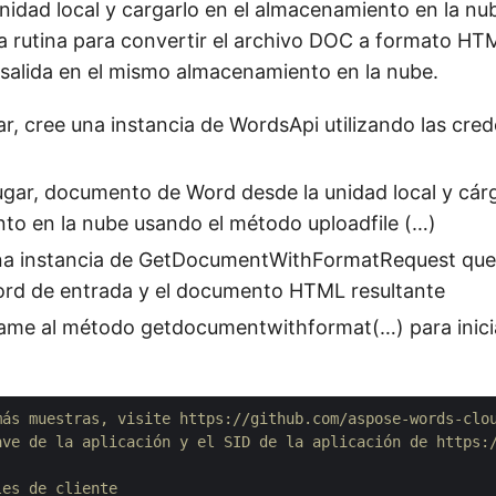
nidad local y cargarlo en el almacenamiento en la nu
 la rutina para convertir el archivo DOC a formato HT
salida en el mismo almacenamiento en la nube.
ar, cree una instancia de WordsApi utilizando las cred
gar, documento de Word desde la unidad local y cárg
to en la nube usando el método uploadfile (…)
na instancia de GetDocumentWithFormatRequest que 
ord de entrada y el documento HTML resultante
lame al método getdocumentwithformat(…) para inici
más muestras, visite https://github.com/aspose-words-clo
ave de la aplicación y el SID de la aplicación de https:
les de cliente