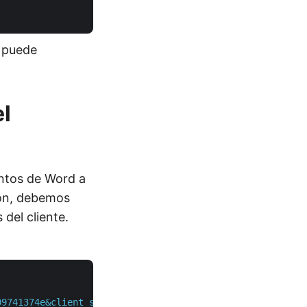
e puede
l
ntos de Word a
ión, debemos
del cliente.
09741374e&client_secret=1c9379bb7d701c26cc87e741a29987bb