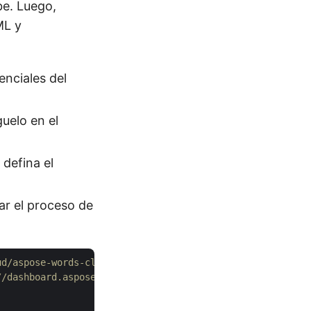
be. Luego,
ML y
enciales del
uelo en el
defina el
ar el proceso de
ud/aspose-words-cloud-python
//dashboard.aspose.cloud/