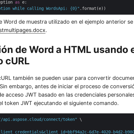
eption 
as
 e:

ption while calling WordsApi: {0}"
 Word de muestra utilizado en el ejemplo anterior s
stmultipages.docx
.
ión de Word a HTML usando e
o cURL
URL también se pueden usar para convertir docume
in embargo, antes de iniciar el proceso de convers
de acceso JWT basado en las credenciales personales 
el token JWT ejecutando el siguiente comando.
//api.aspose.cloud/connect/token"
 \

client_credentials&client_id=bbf94a2c-6d7e-4020-b4d2-b98