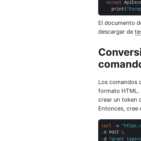
except
 ApiExc
    print(
"Exce
El documento de
descargar de
te
Convers
comand
Los comandos c
formato HTML. S
crear un token 
Entonces, cree 
curl
 -v 
"https:
-X POST \

-d 
"grant_type=