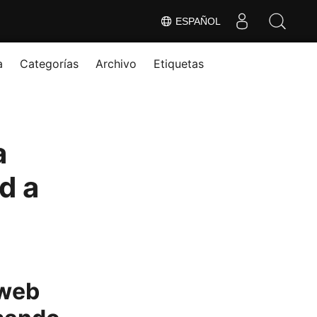
ESPAÑOL
a
Categorías
Archivo
Etiquetas
a
d a
 web