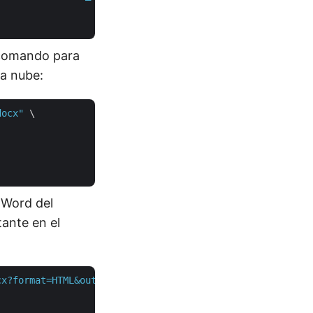
 comando para
a nube:
docx"
 \

 Word del
ante en el
cx?format=HTML&outPath=Resultant.html"
 \
