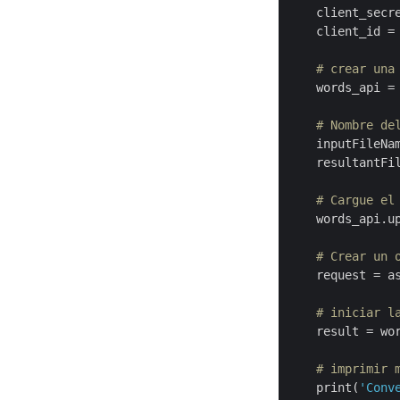
    client_secr
    client_id =
# crear una
    words_api = 
# Nombre de
    inputFileNa
    resultantFi
# Cargue el
    words_api.u
# Crear un 
    request = a
# iniciar l
    result = wor
# imprimir 
    print(
'Conv