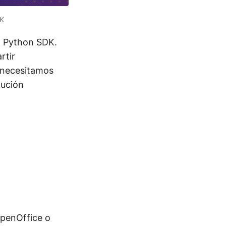
DK
 Python SDK.
rtir
o necesitamos
lución
penOffice o