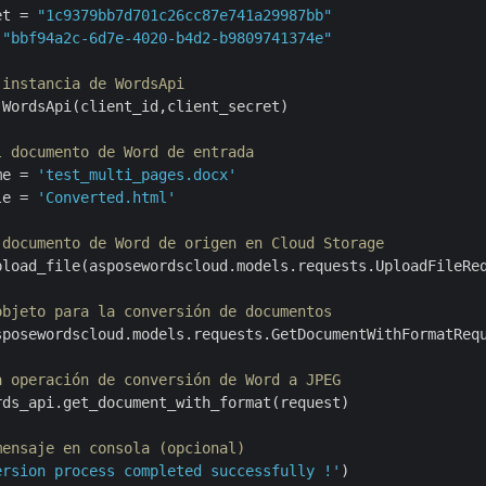
et = 
"1c9379bb7d701c26cc87e741a29987bb"
 
"bbf94a2c-6d7e-4020-b4d2-b9809741374e"
 instancia de WordsApi
WordsApi(client_id,client_secret)

l documento de Word de entrada
me = 
'test_multi_pages.docx'
le = 
'Converted.html'
 documento de Word de origen en Cloud Storage
pload_file(asposewordscloud.models.requests.UploadFileRe
objeto para la conversión de documentos
sposewordscloud.models.requests.GetDocumentWithFormatReq
a operación de conversión de Word a JPEG
ds_api.get_document_with_format(request)

mensaje en consola (opcional)
ersion process completed successfully !'
)
