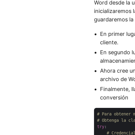
Word desde la u
inicializaremos
guardaremos la 
En primer lug
cliente.
En segundo lu
almacenamien
Ahora cree u
archivo de W
Finalmente, l
conversión
# Para obtener 
# Obtenga la cl
try
:

# Credencia