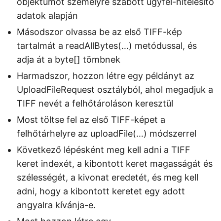
objektumot személyre szabott ügyfél-hitelesítő
adatok alapján
Másodszor olvassa be az első TIFF-kép
tartalmát a readAllBytes(…) metódussal, és
adja át a byte[] tömbnek
Harmadszor, hozzon létre egy példányt az
UploadFileRequest osztályból, ahol megadjuk a
TIFF nevét a felhőtároláson keresztül
Most töltse fel az első TIFF-képet a
felhőtárhelyre az uploadFile(…) módszerrel
Következő lépésként meg kell adni a TIFF
keret indexét, a kibontott keret magasságát és
szélességét, a kivonat eredetét, és meg kell
adni, hogy a kibontott keretet egy adott
angyalra kívánja-e.