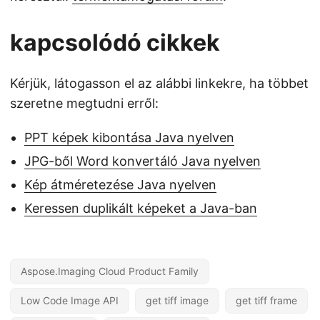
kapcsolódó cikkek
Kérjük, látogasson el az alábbi linkekre, ha többet
szeretne megtudni erről:
PPT képek kibontása Java nyelven
JPG-ből Word konvertáló Java nyelven
Kép átméretezése Java nyelven
Keressen duplikált képeket a Java-ban
Aspose.Imaging Cloud Product Family
Low Code Image API
get tiff image
get tiff frame