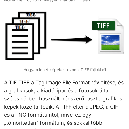
n
Hogyan lehet képeket kivonni TIFF fájlokból
A TIF
TIFF
a Tag Image File Format rövidítése, és
a grafikusok, a kiadói ipar és a fotósok által
széles körben használt népszerű rasztergrafikus
képek közé tartozik. A TIFF eltér a
JPEG
, a
GIF
és a
PNG
formátumtól, mivel ez egy
„tömörítetlen” formátum, és sokkal több