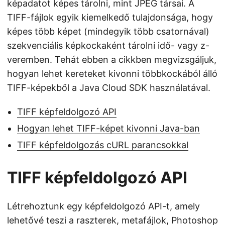
képadatot képes tárolni, mint JPEG társai. A
TIFF-fájlok egyik kiemelkedő tulajdonsága, hogy
képes több képet (mindegyik több csatornával)
szekvenciális képkockaként tárolni idő- vagy z-
veremben. Tehát ebben a cikkben megvizsgáljuk,
hogyan lehet kereteket kivonni többkockából álló
TIFF-képekből a Java Cloud SDK használatával.
TIFF képfeldolgozó API
Hogyan lehet TIFF-képet kivonni Java-ban
TIFF képfeldolgozás cURL parancsokkal
TIFF képfeldolgozó API
Létrehoztunk egy képfeldolgozó API-t, amely
lehetővé teszi a raszterek, metafájlok, Photoshop