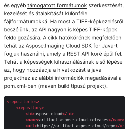
és egyéb
támogatott formátumok
szerkesztését,
kezelését és átalakítását különféle
fájlformátumokká. Ha most a TIFF-képkezelésről
beszélünk, az API nagyon is képes TIFF-képek
feldolgozására. A cikk hatókörének megfelelően
tehát az
Aspose.Imaging Cloud SDK for Java-t
fogjuk használni, amely a REST API köré épül fel.
Tehát a képességek kihasználásának első lépése
az, hogy hozzáadja a hivatkozást a java
projekthez az alábbi információk megadásával a
pom.xml-ben (maven build típusú projekt).
<
repositories
>
<
repository
>
<
id
>
aspose-cloud
</
id
>
<
name
>
artifact.aspose-cloud-releases
</
name
>
<
url
>
https://artifact.aspose.cloud/repo
</
url
>