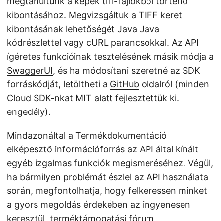
megtanultunk a képek tiff-fájlokból történő
kibontásához. Megvizsgáltuk a TIFF keret
kibontásának lehetőségét Java Java
kódrészlettel vagy cURL parancsokkal. Az API
ígéretes funkcióinak tesztelésének másik módja a
SwaggerUI
, és ha módosítani szeretné az SDK
forráskódját, letöltheti a
GitHub
oldalról (minden
Cloud SDK-nkat MIT alatt fejlesztettük ki.
engedély).
Mindazonáltal a
Termékdokumentáció
elképesztő információforrás az API által kínált
egyéb izgalmas funkciók megismeréséhez. Végül,
ha bármilyen problémát észlel az API használata
során, megfontolhatja, hogy felkeressen minket
a gyors megoldás érdekében az ingyenesen
keresztül.
terméktámogatási fórum
.