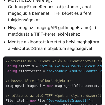
Most hozzon létre egy
GetImageFrameRequest objektumot, ahol
megadjuk a bemeneti TIFF képet és a fenti
tulajdonságokat
Hívja meg az ImagingAPI getImageFrame(…)
metódusát a TIFF-keret lekéréséhez
Mentse a kibontott keretet a helyi meghajtóra
a FileOutputStream objektum segítségével
// Szerezze be a ClientID-t és a ClientSecret-et a ht
String
 clientId = 
"7ef10407-c1b7-43bd-9603-5ea9c6db83
String
 clientSecret = 
"ba7cc4dc0c0478d7b508dd8ffa0298
// hozzon létre képalkotó objektumot
ImagingApi imageApi = 
new
 ImagingApi(clientSecret, cl
// töltse be az első TIFF-képet a helyi rendszerről
File file1 = 
new
 File(
"DeskewSampleImage.tif"
);
