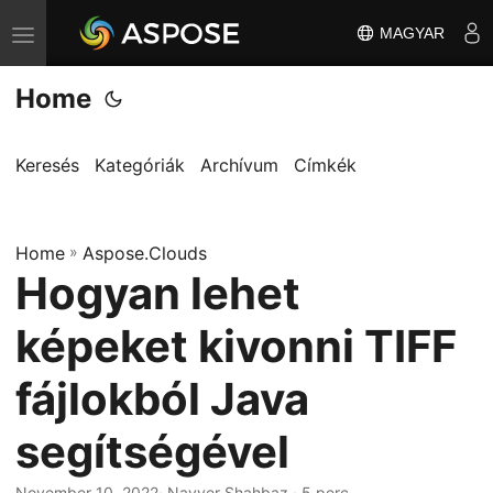
MAGYAR
T
o
Home
g
g
l
Keresés
Kategóriák
Archívum
Címkék
e
n
Home
a
»
Aspose.Clouds
Hogyan lehet
v
i
képeket kivonni TIFF
g
a
fájlokból Java
t
segítségével
i
o
November 10, 2022
· Nayyer Shahbaz · 5 perc