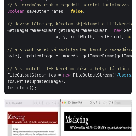
// Az eredmény csak a megadott keretet tartalmazza, m
Boolean
 saveOtherFrames = 
false
;

// Hozzon létre egy kérelem objektumot a tiff-kerete
GetImageFrameRequest getImageFrameRequest = 
new
 GetIm
                    x, y, rectWidth, rectHeight, 
null
// a kivont keret válaszfolyamban kerül visszaadásra
byte[] updatedImage = imageApi.getImageFrame(getImage
// A kibontott TIFF-keret mentése a helyi tárolóra
FileOutputStream fos = 
new
 FileOutputStream(
"/Users/s
fos.write(updatedImage);
