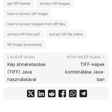
get tiff frames
extract tiff images
how to extract tiff image
how to extract images from tiff files
extract tiff from pdf
extract tiff file online
tiff image processing
« ELŐZŐ OLDAL
KÖVETKEZŐ OLDAL »
Kép átméretezése
TIFF-képek
(TIFF) Java
kombinálása Java-
használatával
ban