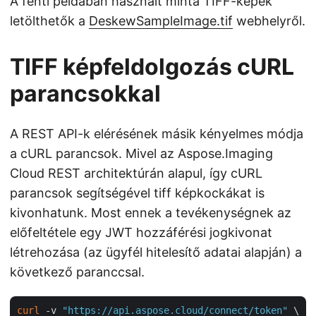
A fenti példában használt minta TIFF-képek
letölthetők a
DeskewSampleImage.tif
webhelyről.
TIFF képfeldolgozás cURL
parancsokkal
A REST API-k elérésének másik kényelmes módja
a cURL parancsok. Mivel az Aspose.Imaging
Cloud REST architektúrán alapul, így cURL
parancsok segítségével tiff képkockákat is
kivonhatunk. Most ennek a tevékenységnek az
előfeltétele egy JWT hozzáférési jogkivonat
létrehozása (az ügyfél hitelesítő adatai alapján) a
következő paranccsal.
curl
 -v 
"https://api.aspose.cloud/connect/token"
 \
