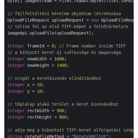
byte[] imageStream = Files.readAllBytes(file1.toPath(
// fájlfeltöltési kérelem objektum létrehozása
UploadFileRequest uploadRequest = 
new
 UploadFileReque
// töltse fel az első TIFF-képet a felhőtárhelyre
imageApi.uploadFile(uploadRequest);

Integer
 frameId = 
0
; 
// Frame number inside TIFF
// a kihúzott keret új szélessége és magassága
Integer
 newWidth = 
1000
Integer
 newHeight = 
1400
;

// origót a keretkivonás elindításához
Integer
 x = 
10
Integer
 y = 
10
;

// téglalap alakú terület a keret kivonásához
Integer
 rectWidth = 
900
Integer
 rectHeight = 
800
;

// adja meg a kibontott TIFF-keret elforgatási szögét
String
 rotateFlipMethod = 
"Rotate90FlipY"