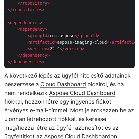
</
repository
>
</
repositories
>
<
dependencies
>
<
dependency
>
<
groupId
>
com.aspose
</
groupId
>
<
artifactId
>
aspose-imaging-cloud
</
artifactId
>
<
version
>
22.4
</
version
>
</
dependency
>
</
dependencies
>
A következő lépés az ügyfél hitelesítő adatainak
beszerzése a
Cloud Dashboard
oldalról, és ha
nem rendelkezik
Aspose Cloud Dashboard
fiókkal, hozzon létre egy ingyenes fiókot
érvényes e-mail-címmel. Most jelentkezzen be az
újonnan létrehozott fiókkal, és keresse
meg/hozza létre az ügyfél-azonosítót és az
ügyféltitkot az Aspose Cloud Dashboardon.