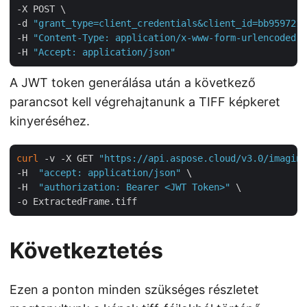
-X POST \

-d 
"grant_type=client_credentials&client_id=bb959721-
-H 
"Content-Type: application/x-www-form-urlencoded"
 
-H 
"Accept: application/json"
A JWT token generálása után a következő
parancsot kell végrehajtanunk a TIFF képkeret
kinyeréséhez.
curl
 -v -X GET 
"https://api.aspose.cloud/v3.0/imaging
-H  
"accept: application/json"
 \

-H  
"authorization: Bearer <JWT Token>"
 \

Következtetés
Ezen a ponton minden szükséges részletet