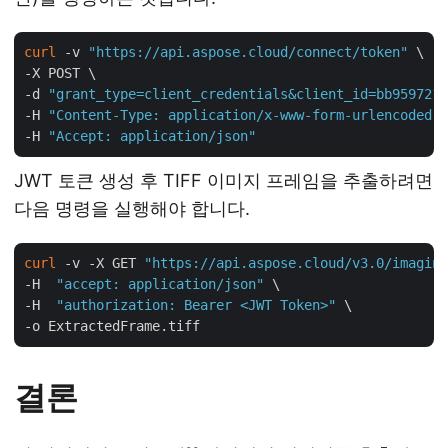
curl
 -v 
"https://api.aspose.cloud/connect/token"
 \

-X POST \

-d 
"grant_type=client_credentials&client_id=bb959721-
-H 
"Content-Type: application/x-www-form-urlencoded"
 
-H 
"Accept: application/json"
JWT 토큰 생성 후 TIFF 이미지 프레임을 추출하려면
다음 명령을 실행해야 합니다.
curl
 -v -X GET 
"https://api.aspose.cloud/v3.0/imaging
-H  
"accept: application/json"
 \

-H  
"authorization: Bearer <JWT Token>"
 \

결론