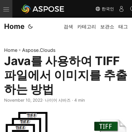
한국인
내
비
Home
게
검색
카테고리
보관소
태그
이
션
Home
»
Aspose.Clouds
전
Java를 사용하여 TIFF
환
파일에서 이미지를 추출
하는 방법
November 10, 2022
· 나이어 샤바즈 · 4 min