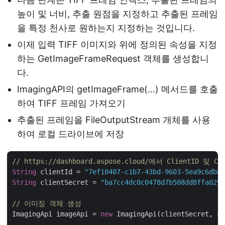
높이 및 너비, 추출 원점을 지정하고 추출된 프레임
을 특정 천사로 원하는지 지정하는 것입니다.
이제 입력 TIFF 이미지와 위에 정의된 속성을 지정
하는 GetImageFrameRequest 객체를 생성합니
다.
ImagingAPI의 getImageFrame(…) 메서드를 호출
하여 TIFF 프레임 가져오기
추출된 프레임을 FileOutputStream 개체를 사용
하여 로컬 드라이브에 저장
// https://dashboard.aspose.cloud/에서 ClientID 및 C
String
 clientId = 
"7ef10407-c1b7-43bd-9603-5ea9c6db83
String
 clientSecret = 
"ba7cc4dc0c0478d7b508dd8ffa0298
// 이미징 객체 생성
ImagingApi imageApi = 
new
 ImagingApi(clientSecret, cl