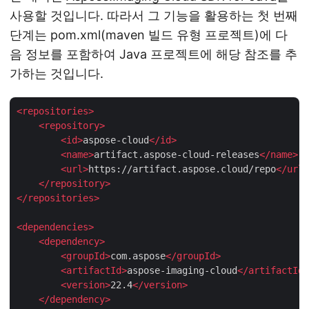
사용할 것입니다. 따라서 그 기능을 활용하는 첫 번째
단계는 pom.xml(maven 빌드 유형 프로젝트)에 다
음 정보를 포함하여 Java 프로젝트에 해당 참조를 추
가하는 것입니다.
<
repositories
>
<
repository
>
<
id
>
aspose-cloud
</
id
>
<
name
>
artifact.aspose-cloud-releases
</
name
>
<
url
>
https://artifact.aspose.cloud/repo
</
url
>
</
repository
>
</
repositories
>
<
dependencies
>
<
dependency
>
<
groupId
>
com.aspose
</
groupId
>
<
artifactId
>
aspose-imaging-cloud
</
artifactId
>
<
version
>
22.4
</
version
>
</
dependency
>