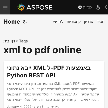
עִברִית
T
o
Home
תגים
ארכיון
קטגוריות
לחפש
g
g
l
Tags
»
דף בית
e
xml to pdf online
n
a
v
ייבא נתוני XML ל-PDF באמצעות
i
Python REST API
g
a
במאמר זה, נדון כיצד לייבא נתוני XML למסמך PDF באמצעות
Python REST API. נחקור שיטות שונות שניתן להשתמש בהן כדי
t
לבצע משימה זו, כולל שימוש בספריות וממשקי API של צד שלישי.
i
בסוף מאמר זה, תהיה לך הבנה טובה יותר של תהליך ייבוא נתוני
o
XML למסמך PDF ואת הכלים השונים הזמינים כדי לעזור לך להשיג
· ניייר שהבז · 5 דקות
January 4, 2022