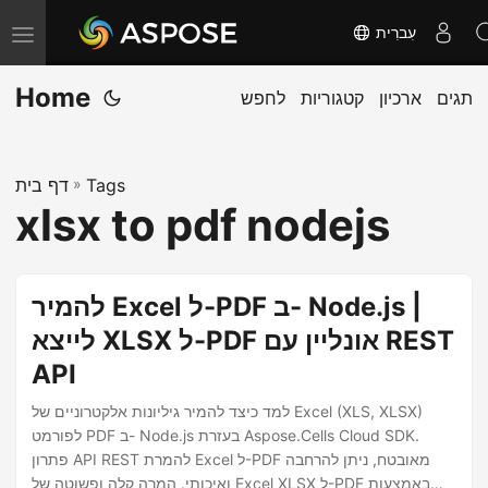
עִברִית
T
o
Home
תגים
ארכיון
קטגוריות
לחפש
g
g
l
Tags
»
דף בית
e
xlsx to pdf nodejs
n
a
v
להמיר Excel ל-PDF ב- Node.js |
i
לייצא XLSX ל-PDF אונליין עם REST
g
API
a
t
למד כיצד להמיר גיליונות אלקטרוניים של Excel (XLS, XLSX)
i
לפורמט PDF ב- Node.js בעזרת Aspose.Cells Cloud SDK.
פתרון API REST להמרת Excel ל-PDF מאובטח, ניתן להרחבה
o
ואיכותי. המרה קלה ופשוטה של Excel XLSX ל-PDF באמצעות