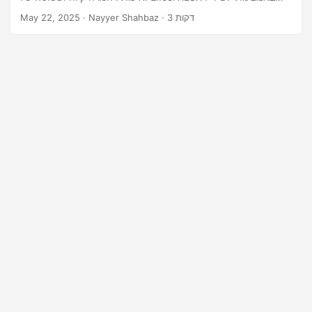
n
API REST.
· Nayyer Shahbaz · 3 דקות
May 22, 2025