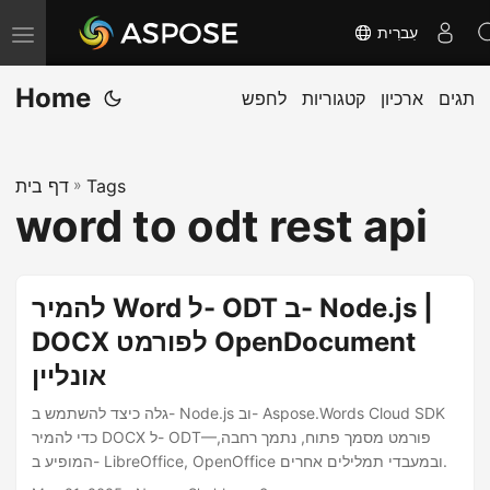
עִברִית
T
o
Home
תגים
ארכיון
קטגוריות
לחפש
g
g
l
Tags
»
דף בית
e
word to odt rest api
n
a
v
להמיר Word ל- ODT ב- Node.js |
i
DOCX לפורמט OpenDocument
g
אונליין
a
t
גלה כיצד להשתמש ב- Node.js וב- Aspose.Words Cloud SDK
i
כדי להמיר DOCX ל- ODT—פורמט מסמך פתוח, נתמך רחבה,
המופיע ב- LibreOffice, OpenOffice ובמעבדי תמלילים אחרים.
o