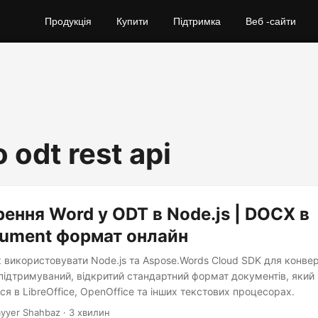
Продукція
Купити
Підтримка
Веб -сайти
 odt rest api
ення Word у ODT в Node.js | DOCX в
ument формат онлайн
 використовувати Node.js та Aspose.Words Cloud SDK для конвер
ідтримуваний, відкритий стандартний формат документів, який
я в LibreOffice, OpenOffice та інших текстових процесорах.
yyer Shahbaz · 3 хвилин