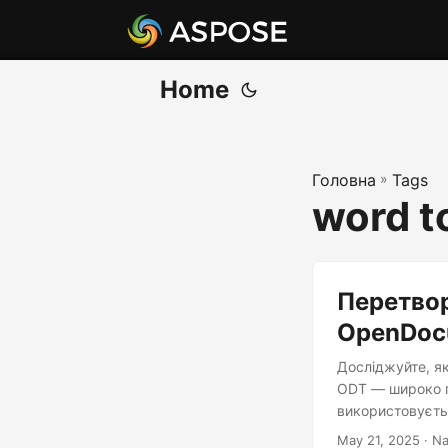
Home
Головна
»
Tags
word to
Перетвор
OpenDoc
Досліджуйте, як
ODT — широко п
використовуєтьс
May 21, 2025
· Na