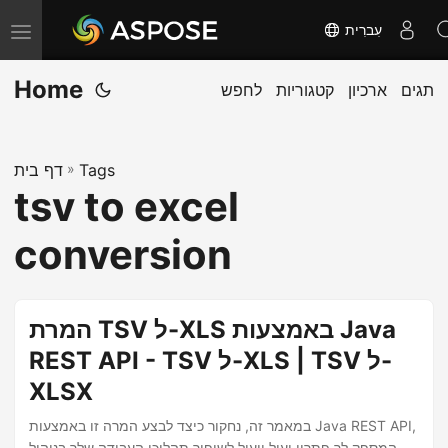
עִברִית
T
o
Home
תגים
ארכיון
קטגוריות
לחפש
g
g
l
Tags
»
דף בית
e
tsv to excel
n
a
conversion
v
i
g
המרת TSV ל-XLS באמצעות Java
a
REST API - TSV ל-XLS | TSV ל-
t
XLSX
i
o
במאמר זה, נחקור כיצד לבצע המרה זו באמצעות Java REST API,
המספק לך פתרון יעיל ויעיל לשיפור תהליכי העבודה שלך בניהול