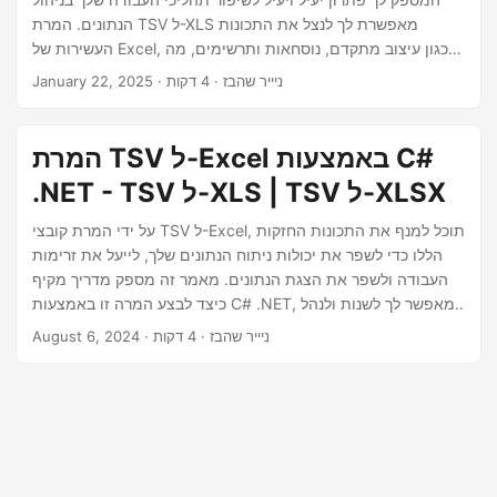
n
הנתונים. המרת TSV ל-XLS מאפשרת לך לנצל את התכונות
העשירות של Excel, כגון עיצוב מתקדם, נוסחאות ותרשימים, מה
שמקל על הפירוש והשיתוף של הנתונים שלך.
· ניייר שהבז · 4 דקות
January 22, 2025
המרת TSV ל-Excel באמצעות C#
.NET - TSV ל-XLS | TSV ל-XLSX
על ידי המרת קובצי TSV ל-Excel, תוכל למנף את התכונות החזקות
הללו כדי לשפר את יכולות ניתוח הנתונים שלך, לייעל את זרימות
העבודה ולשפר את הצגת הנתונים. מאמר זה מספק מדריך מקיף
כיצד לבצע המרה זו באמצעות C# .NET, המאפשר לך לשנות ולנהל
ביעילות את הנתונים שלך.
· ניייר שהבז · 4 דקות
August 6, 2024