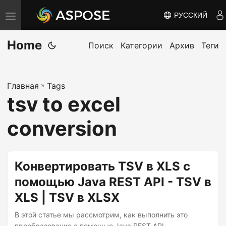
РУССКИЙ
П
е
Home
р
Поиск
Категории
Архив
Теги
е
к
Главная
»
Tags
л
tsv to excel
ю
ч
conversion
и
т
ь
Конвертировать TSV в XLS с
н
помощью Java REST API - TSV в
а
XLS | TSV в XLSX
в
и
В этой статье мы рассмотрим, как выполнить это
преобразование с помощью Java REST API,