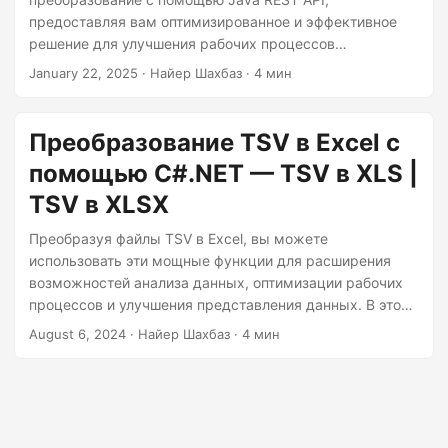
г
предоставляя вам оптимизированное и эффективное
а
решение для улучшения рабочих процессов
ц
управления данными. Преобразование TSV в XLS
January 22, 2025
· Найер Шахбаз · 4 мин
позволяет вам воспользоваться богатыми
и
возможностями Excel, такими как расширенное
ю
форматирование, формулы и диаграммы, что упрощает
Преобразование TSV в Excel с
интерпретацию и совместное использование ваших
помощью C#.NET — TSV в XLS |
данных.
TSV в XLSX
Преобразуя файлы TSV в Excel, вы можете
использовать эти мощные функции для расширения
возможностей анализа данных, оптимизации рабочих
процессов и улучшения представления данных. В этой
статье представлено подробное руководство по
August 6, 2024
· Найер Шахбаз · 4 мин
выполнению такого преобразования с помощью C#
.NET, позволяющее эффективно преобразовывать
данные и управлять ими.